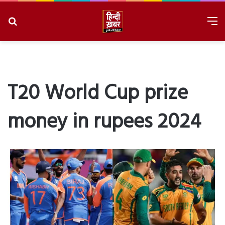
Search
M
for
8/8/2026, 1:59:10 PM
T20 World Cup prize
money in rupees 2024