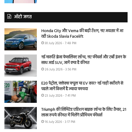
ऑटो जगत
Honda City और Verna की बढ़ी टेंशन, नए अवतार में आ
रही Skoda Slavia Facelift
30 July 2026 - 7:48 PM
नई मारुति ब्रेजा फेसलिफ्ट लॉन्च, नए फीचर्स और टर्बो इंजन के
साथ आई SUV, जानें क्या है कीमत
26 July 2026 - 3:56 PM
E20 पेट्रोल, फ्लेक्स फ्यूल या EV कार? नई गाड़ी खरीदने से
पहले जानें किसमें है ज्यादा फायदा
23 July 2026 - 7:41 PM
Triumph की लिमिटेड एडिशन बाइक लॉन्च के लिए तैयार, 21
लाख रुपये कीमत में मिलेंगे प्रीमियम फीचर्स
16 July 2026 - 3:17 PM