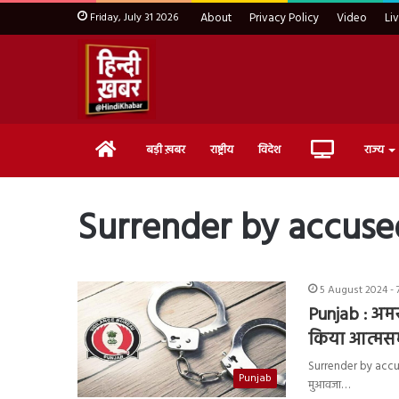
Friday, July 31 2026
About
Privacy Policy
Video
Li
Home
Live
बड़ी ख़बर
राष्ट्रीय
विदेश
राज्य
TV
Surrender by accuse
5 August 2024 - 
Punjab : अमर
किया आत्मसम
Surrender by accused 
Punjab
मुआवजा…