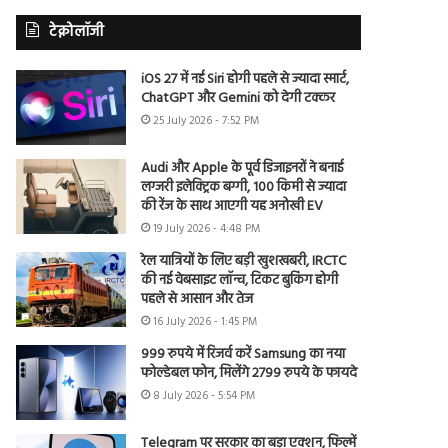
टेक्नोलॉजी
iOS 27 में नई Siri होगी पहले से ज्यादा स्मार्ट,
ChatGPT और Gemini को देगी टक्कर
25 July 2026 - 7:52 PM
Audi और Apple के पूर्व डिजाइनरों ने बनाई
लग्जरी इलेक्ट्रिक बग्गी, 100 किमी से ज्यादा
की रेंज के साथ आएगी यह अनोखी EV
19 July 2026 - 4:48 PM
रेल यात्रियों के लिए बड़ी खुशखबरी, IRCTC
की नई वेबसाइट लॉन्च, टिकट बुकिंग होगी
पहले से आसान और तेज
16 July 2026 - 1:45 PM
999 रुपये में रिजर्व करें Samsung का नया
फोल्डेबल फोन, मिलेंगे 2799 रुपये के फायदे
8 July 2026 - 5:54 PM
Telegram पर सरकार का बड़ा एक्शन, फिल्में