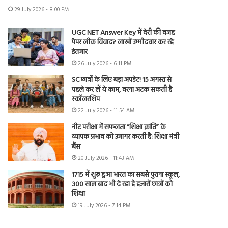
29 July 2026 - 8:00 PM
UGC NET Answer Key में देरी की वजह
पेपर लीक विवाद? लाखों उम्मीदवार कर रहे
इंतजार
26 July 2026 - 6:11 PM
SC छात्रों के लिए बड़ा अपडेट! 15 अगस्त से
पहले कर लें ये काम, वरना अटक सकती है
स्कॉलरशिप
22 July 2026 - 11:54 AM
नीट परीक्षा में सफलता “शिक्षा क्रांति” के
व्यापक प्रभाव को उजागर करती है: शिक्षा मंत्री
बैंस
20 July 2026 - 11:43 AM
1715 में शुरू हुआ भारत का सबसे पुराना स्कूल,
300 साल बाद भी दे रहा है हजारों छात्रों को
शिक्षा
19 July 2026 - 7:14 PM