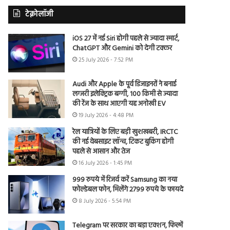
टेक्नोलॉजी
iOS 27 में नई Siri होगी पहले से ज्यादा स्मार्ट,
ChatGPT और Gemini को देगी टक्कर
25 July 2026 - 7:52 PM
Audi और Apple के पूर्व डिजाइनरों ने बनाई
लग्जरी इलेक्ट्रिक बग्गी, 100 किमी से ज्यादा
की रेंज के साथ आएगी यह अनोखी EV
19 July 2026 - 4:48 PM
रेल यात्रियों के लिए बड़ी खुशखबरी, IRCTC
की नई वेबसाइट लॉन्च, टिकट बुकिंग होगी
पहले से आसान और तेज
16 July 2026 - 1:45 PM
999 रुपये में रिजर्व करें Samsung का नया
फोल्डेबल फोन, मिलेंगे 2799 रुपये के फायदे
8 July 2026 - 5:54 PM
Telegram पर सरकार का बड़ा एक्शन, फिल्में