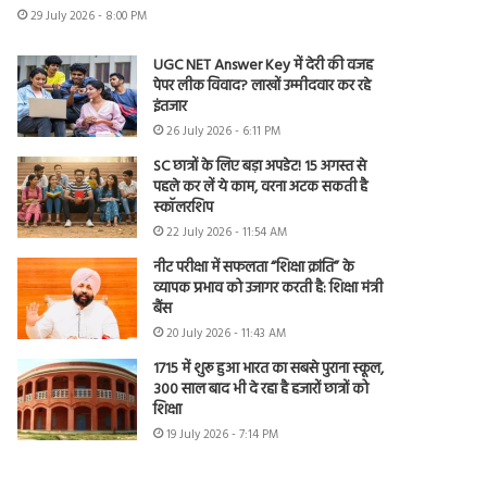
29 July 2026 - 8:00 PM
UGC NET Answer Key में देरी की वजह
पेपर लीक विवाद? लाखों उम्मीदवार कर रहे
इंतजार
26 July 2026 - 6:11 PM
SC छात्रों के लिए बड़ा अपडेट! 15 अगस्त से
पहले कर लें ये काम, वरना अटक सकती है
स्कॉलरशिप
22 July 2026 - 11:54 AM
नीट परीक्षा में सफलता “शिक्षा क्रांति” के
व्यापक प्रभाव को उजागर करती है: शिक्षा मंत्री
बैंस
20 July 2026 - 11:43 AM
1715 में शुरू हुआ भारत का सबसे पुराना स्कूल,
300 साल बाद भी दे रहा है हजारों छात्रों को
शिक्षा
19 July 2026 - 7:14 PM