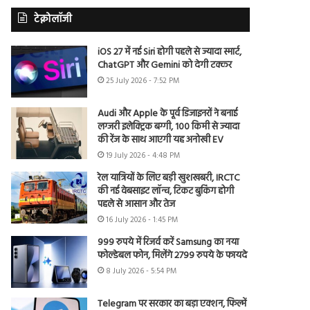
टेक्नोलॉजी
iOS 27 में नई Siri होगी पहले से ज्यादा स्मार्ट,
ChatGPT और Gemini को देगी टक्कर
25 July 2026 - 7:52 PM
Audi और Apple के पूर्व डिजाइनरों ने बनाई
लग्जरी इलेक्ट्रिक बग्गी, 100 किमी से ज्यादा
की रेंज के साथ आएगी यह अनोखी EV
19 July 2026 - 4:48 PM
रेल यात्रियों के लिए बड़ी खुशखबरी, IRCTC
की नई वेबसाइट लॉन्च, टिकट बुकिंग होगी
पहले से आसान और तेज
16 July 2026 - 1:45 PM
999 रुपये में रिजर्व करें Samsung का नया
फोल्डेबल फोन, मिलेंगे 2799 रुपये के फायदे
8 July 2026 - 5:54 PM
Telegram पर सरकार का बड़ा एक्शन, फिल्में