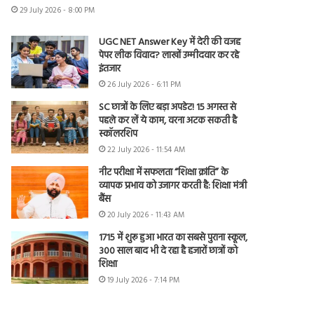
29 July 2026 - 8:00 PM
UGC NET Answer Key में देरी की वजह
पेपर लीक विवाद? लाखों उम्मीदवार कर रहे
इंतजार
26 July 2026 - 6:11 PM
SC छात्रों के लिए बड़ा अपडेट! 15 अगस्त से
पहले कर लें ये काम, वरना अटक सकती है
स्कॉलरशिप
22 July 2026 - 11:54 AM
नीट परीक्षा में सफलता “शिक्षा क्रांति” के
व्यापक प्रभाव को उजागर करती है: शिक्षा मंत्री
बैंस
20 July 2026 - 11:43 AM
1715 में शुरू हुआ भारत का सबसे पुराना स्कूल,
300 साल बाद भी दे रहा है हजारों छात्रों को
शिक्षा
19 July 2026 - 7:14 PM