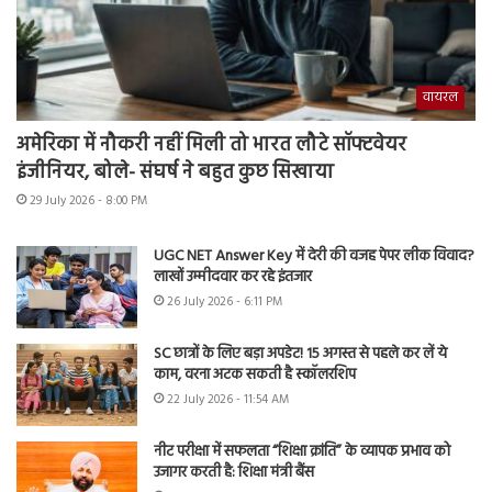
वायरल
अमेरिका में नौकरी नहीं मिली तो भारत लौटे सॉफ्टवेयर
इंजीनियर, बोले- संघर्ष ने बहुत कुछ सिखाया
29 July 2026 - 8:00 PM
UGC NET Answer Key में देरी की वजह पेपर लीक विवाद?
लाखों उम्मीदवार कर रहे इंतजार
26 July 2026 - 6:11 PM
SC छात्रों के लिए बड़ा अपडेट! 15 अगस्त से पहले कर लें ये
काम, वरना अटक सकती है स्कॉलरशिप
22 July 2026 - 11:54 AM
नीट परीक्षा में सफलता “शिक्षा क्रांति” के व्यापक प्रभाव को
उजागर करती है: शिक्षा मंत्री बैंस