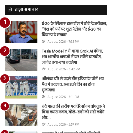
ताज़ा समाचार
ई-20 के खिलाफ टाउनहॉल में बोले केजरीवाल,
‘‘देश को पंपों पर शुद्ध पेट्रोल और ई-20 का
विकल्प दे सरकार
1 August 2026 - 7:35 PM
Tesla Model Y में आया Grok AI फीचर,
अब भारतीय भाषाओं में कर सकेंगे बातचीत,
जानिए क्या-क्या बदलेगा
1 August 2026 - 6:42 PM
श्रीलंका दौरे से पहले टीम इंडिया के वॉर्म-अप
मैच में बदलाव, अब इतने दिन का होगा
मुकाबला
1 August 2026 - 6:11 PM
वंदे भारत की तारीफ पर घिरे सोनम वांगचुक ने
दिया करारा जवाब, बोले- सही को सही कहेंगे
और…
1 August 2026 - 5:57 PM