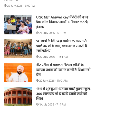
29 July 2026 - 8:00 PM
UGC NET Answer Key में देरी की वजह
पेपर लीक विवाद? लाखों उम्मीदवार कर रहे
इंतजार
26 July 2026 - 6:11 PM
SC छात्रों के लिए बड़ा अपडेट! 15 अगस्त से
पहले कर लें ये काम, वरना अटक सकती है
स्कॉलरशिप
22 July 2026 - 11:54 AM
नीट परीक्षा में सफलता “शिक्षा क्रांति” के
व्यापक प्रभाव को उजागर करती है: शिक्षा मंत्री
बैंस
20 July 2026 - 11:43 AM
1715 में शुरू हुआ भारत का सबसे पुराना स्कूल,
300 साल बाद भी दे रहा है हजारों छात्रों को
शिक्षा
19 July 2026 - 7:14 PM