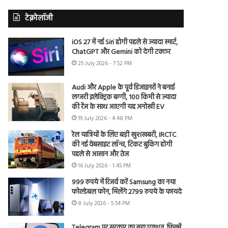
टेक्नोलॉजी
iOS 27 में नई Siri होगी पहले से ज्यादा स्मार्ट,
ChatGPT और Gemini को देगी टक्कर
25 July 2026 - 7:52 PM
Audi और Apple के पूर्व डिजाइनरों ने बनाई
लग्जरी इलेक्ट्रिक बग्गी, 100 किमी से ज्यादा
की रेंज के साथ आएगी यह अनोखी EV
19 July 2026 - 4:48 PM
रेल यात्रियों के लिए बड़ी खुशखबरी, IRCTC
की नई वेबसाइट लॉन्च, टिकट बुकिंग होगी
पहले से आसान और तेज
16 July 2026 - 1:45 PM
999 रुपये में रिजर्व करें Samsung का नया
फोल्डेबल फोन, मिलेंगे 2799 रुपये के फायदे
8 July 2026 - 5:54 PM
Telegram पर सरकार का बड़ा एक्शन, फिल्में