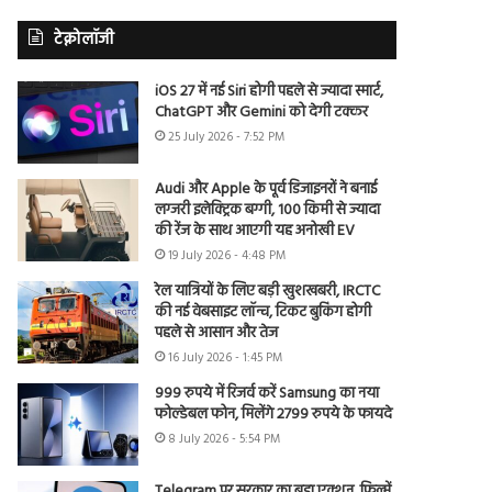
टेक्नोलॉजी
iOS 27 में नई Siri होगी पहले से ज्यादा स्मार्ट,
ChatGPT और Gemini को देगी टक्कर
25 July 2026 - 7:52 PM
Audi और Apple के पूर्व डिजाइनरों ने बनाई
लग्जरी इलेक्ट्रिक बग्गी, 100 किमी से ज्यादा
की रेंज के साथ आएगी यह अनोखी EV
19 July 2026 - 4:48 PM
रेल यात्रियों के लिए बड़ी खुशखबरी, IRCTC
की नई वेबसाइट लॉन्च, टिकट बुकिंग होगी
पहले से आसान और तेज
16 July 2026 - 1:45 PM
999 रुपये में रिजर्व करें Samsung का नया
फोल्डेबल फोन, मिलेंगे 2799 रुपये के फायदे
8 July 2026 - 5:54 PM
Telegram पर सरकार का बड़ा एक्शन, फिल्में