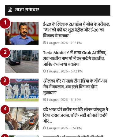
ताज़ा समाचार
ई-20 के खिलाफ टाउनहॉल में बोले केजरीवाल,
‘‘देश को पंपों पर शुद्ध पेट्रोल और ई-20 का
विकल्प दे सरकार
1 August 2026 - 7:35 PM
Tesla Model Y में आया Grok AI फीचर,
अब भारतीय भाषाओं में कर सकेंगे बातचीत,
जानिए क्या-क्या बदलेगा
1 August 2026 - 6:42 PM
श्रीलंका दौरे से पहले टीम इंडिया के वॉर्म-अप
मैच में बदलाव, अब इतने दिन का होगा
मुकाबला
1 August 2026 - 6:11 PM
वंदे भारत की तारीफ पर घिरे सोनम वांगचुक ने
दिया करारा जवाब, बोले- सही को सही कहेंगे
और…
1 August 2026 - 5:57 PM