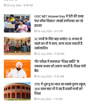
29 July 2026 - 8:00 PM
UGC NET Answer Key में देरी की वजह
पेपर लीक विवाद? लाखों उम्मीदवार कर रहे
इंतजार
26 July 2026 - 6:11 PM
SC छात्रों के लिए बड़ा अपडेट! 15 अगस्त से
पहले कर लें ये काम, वरना अटक सकती है
स्कॉलरशिप
22 July 2026 - 11:54 AM
नीट परीक्षा में सफलता “शिक्षा क्रांति” के
व्यापक प्रभाव को उजागर करती है: शिक्षा मंत्री
बैंस
20 July 2026 - 11:43 AM
1715 में शुरू हुआ भारत का सबसे पुराना स्कूल,
300 साल बाद भी दे रहा है हजारों छात्रों को
शिक्षा
19 July 2026 - 7:14 PM