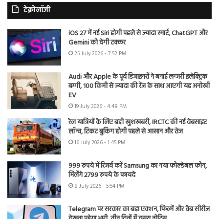
टेक्नोलॉजी
iOS 27 में नई Siri होगी पहले से ज्यादा स्मार्ट, ChatGPT और
Gemini को देगी टक्कर
25 July 2026 - 7:52 PM
Audi और Apple के पूर्व डिजाइनरों ने बनाई लग्जरी इलेक्ट्रिक
बग्गी, 100 किमी से ज्यादा की रेंज के साथ आएगी यह अनोखी
EV
19 July 2026 - 4:48 PM
रेल यात्रियों के लिए बड़ी खुशखबरी, IRCTC की नई वेबसाइट
लॉन्च, टिकट बुकिंग होगी पहले से आसान और तेज
16 July 2026 - 1:45 PM
999 रुपये में रिजर्व करें Samsung का नया फोल्डेबल फोन,
मिलेंगे 2799 रुपये के फायदे
8 July 2026 - 5:54 PM
Telegram पर सरकार का बड़ा एक्शन, फिल्में और वेब सीरीज
देखना पड़ेगा भारी, तीन दिनों में दूसरा नोटिस