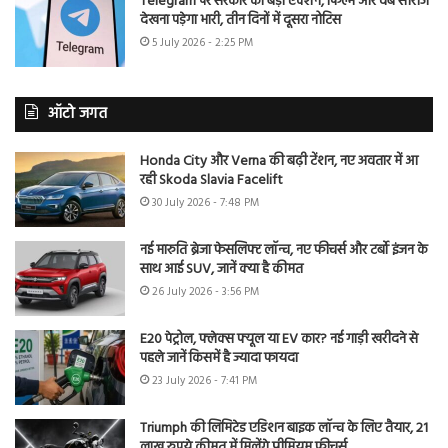
Telegram पर सरकार का बड़ा एक्शन, फिल्में और वेब सीरीज
देखना पड़ेगा भारी, तीन दिनों में दूसरा नोटिस
5 July 2026 - 2:25 PM
ऑटो जगत
Honda City और Verna की बढ़ी टेंशन, नए अवतार में आ
रही Skoda Slavia Facelift
30 July 2026 - 7:48 PM
नई मारुति ब्रेजा फेसलिफ्ट लॉन्च, नए फीचर्स और टर्बो इंजन के
साथ आई SUV, जानें क्या है कीमत
26 July 2026 - 3:56 PM
E20 पेट्रोल, फ्लेक्स फ्यूल या EV कार? नई गाड़ी खरीदने से
पहले जानें किसमें है ज्यादा फायदा
23 July 2026 - 7:41 PM
Triumph की लिमिटेड एडिशन बाइक लॉन्च के लिए तैयार, 21
लाख रुपये कीमत में मिलेंगे प्रीमियम फीचर्स