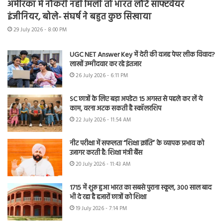
अमेरिका में नौकरी नहीं मिली तो भारत लौटे सॉफ्टवेयर
इंजीनियर, बोले- संघर्ष ने बहुत कुछ सिखाया
29 July 2026 - 8:00 PM
UGC NET Answer Key में देरी की वजह पेपर लीक विवाद?
लाखों उम्मीदवार कर रहे इंतजार
26 July 2026 - 6:11 PM
SC छात्रों के लिए बड़ा अपडेट! 15 अगस्त से पहले कर लें ये
काम, वरना अटक सकती है स्कॉलरशिप
22 July 2026 - 11:54 AM
नीट परीक्षा में सफलता “शिक्षा क्रांति” के व्यापक प्रभाव को
उजागर करती है: शिक्षा मंत्री बैंस
20 July 2026 - 11:43 AM
1715 में शुरू हुआ भारत का सबसे पुराना स्कूल, 300 साल बाद
भी दे रहा है हजारों छात्रों को शिक्षा
19 July 2026 - 7:14 PM