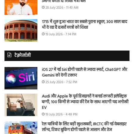
उजागर करती है: शिक्षा मंत्री बैंस
20 July 2026 - 11:43 AM
1715 में शुरू हुआ भारत का सबसे पुराना स्कूल, 300 साल बाद
भी दे रहा है हजारों छात्रों को शिक्षा
19 July 2026 - 7:14 PM
टेक्नोलॉजी
iOS 27 में नई Siri होगी पहले से ज्यादा स्मार्ट, ChatGPT और
Gemini को देगी टक्कर
25 July 2026 - 7:52 PM
Audi और Apple के पूर्व डिजाइनरों ने बनाई लग्जरी इलेक्ट्रिक
बग्गी, 100 किमी से ज्यादा की रेंज के साथ आएगी यह अनोखी
EV
19 July 2026 - 4:48 PM
रेल यात्रियों के लिए बड़ी खुशखबरी, IRCTC की नई वेबसाइट
लॉन्च, टिकट बुकिंग होगी पहले से आसान और तेज