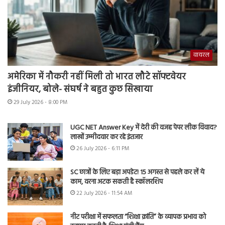
वायरल
अमेरिका में नौकरी नहीं मिली तो भारत लौटे सॉफ्टवेयर
इंजीनियर, बोले- संघर्ष ने बहुत कुछ सिखाया
29 July 2026 - 8:00 PM
UGC NET Answer Key में देरी की वजह पेपर लीक विवाद?
लाखों उम्मीदवार कर रहे इंतजार
26 July 2026 - 6:11 PM
SC छात्रों के लिए बड़ा अपडेट! 15 अगस्त से पहले कर लें ये
काम, वरना अटक सकती है स्कॉलरशिप
22 July 2026 - 11:54 AM
नीट परीक्षा में सफलता “शिक्षा क्रांति” के व्यापक प्रभाव को