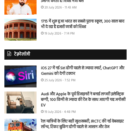
उजागर करती है: शिक्षा मंत्री बैंस
20 July 2026 - 11:43 AM
1715 में शुरू हुआ भारत का सबसे पुराना स्कूल, 300 साल बाद
भी दे रहा है हजारों छात्रों को शिक्षा
19 July 2026 - 7:14 PM
टेक्नोलॉजी
iOS 27 में नई Siri होगी पहले से ज्यादा स्मार्ट, ChatGPT और
Gemini को देगी टक्कर
25 July 2026 - 7:52 PM
Audi और Apple के पूर्व डिजाइनरों ने बनाई लग्जरी इलेक्ट्रिक
बग्गी, 100 किमी से ज्यादा की रेंज के साथ आएगी यह अनोखी
EV
19 July 2026 - 4:48 PM
रेल यात्रियों के लिए बड़ी खुशखबरी, IRCTC की नई वेबसाइट
लॉन्च, टिकट बुकिंग होगी पहले से आसान और तेज