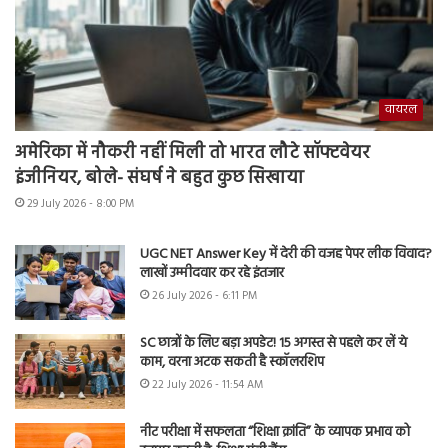
वायरल
अमेरिका में नौकरी नहीं मिली तो भारत लौटे सॉफ्टवेयर
इंजीनियर, बोले- संघर्ष ने बहुत कुछ सिखाया
29 July 2026 - 8:00 PM
UGC NET Answer Key में देरी की वजह पेपर लीक विवाद?
लाखों उम्मीदवार कर रहे इंतजार
26 July 2026 - 6:11 PM
SC छात्रों के लिए बड़ा अपडेट! 15 अगस्त से पहले कर लें ये
काम, वरना अटक सकती है स्कॉलरशिप
22 July 2026 - 11:54 AM
नीट परीक्षा में सफलता “शिक्षा क्रांति” के व्यापक प्रभाव को