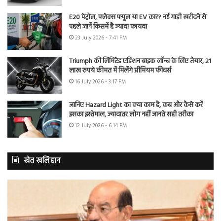
E20 पेट्रोल, फ्लेक्स फ्यूल या EV कार? नई गाड़ी खरीदने से
पहले जानें किसमें है ज्यादा फायदा
23 July 2026 - 7:41 PM
Triumph की लिमिटेड एडिशन बाइक लॉन्च के लिए तैयार, 21
लाख रुपये कीमत में मिलेंगे प्रीमियम फीचर्स
16 July 2026 - 3:17 PM
जानिए Hazard Light का क्या काम है, कब और कैसे करें
इसका इस्तेमाल, ज्यादातर लोग नहीं जानते सही तरीका
12 July 2026 - 6:14 PM
खेत खलिहान