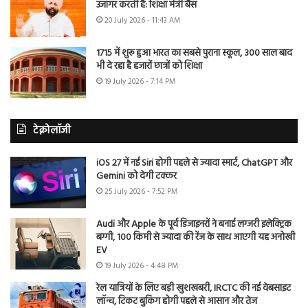
उजागर करती है: शिक्षा मंत्री बैंस
20 July 2026 - 11:43 AM
1715 में शुरू हुआ भारत का सबसे पुराना स्कूल, 300 साल बाद
भी दे रहा है हजारों छात्रों को शिक्षा
19 July 2026 - 7:14 PM
टेक्नोलॉजी
iOS 27 में नई Siri होगी पहले से ज्यादा स्मार्ट, ChatGPT और
Gemini को देगी टक्कर
25 July 2026 - 7:52 PM
Audi और Apple के पूर्व डिजाइनरों ने बनाई लग्जरी इलेक्ट्रिक
बग्गी, 100 किमी से ज्यादा की रेंज के साथ आएगी यह अनोखी
EV
19 July 2026 - 4:48 PM
रेल यात्रियों के लिए बड़ी खुशखबरी, IRCTC की नई वेबसाइट
लॉन्च, टिकट बुकिंग होगी पहले से आसान और तेज