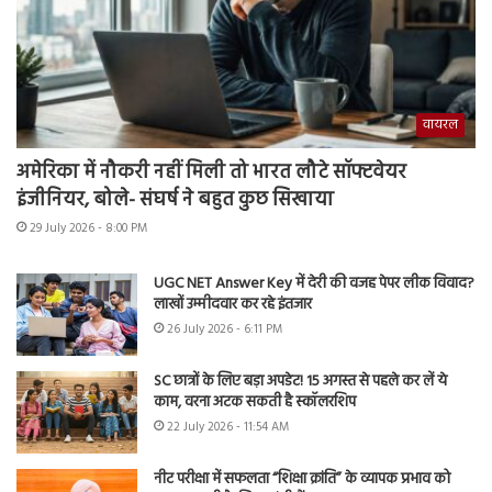
वायरल
अमेरिका में नौकरी नहीं मिली तो भारत लौटे सॉफ्टवेयर
इंजीनियर, बोले- संघर्ष ने बहुत कुछ सिखाया
29 July 2026 - 8:00 PM
UGC NET Answer Key में देरी की वजह पेपर लीक विवाद?
लाखों उम्मीदवार कर रहे इंतजार
26 July 2026 - 6:11 PM
SC छात्रों के लिए बड़ा अपडेट! 15 अगस्त से पहले कर लें ये
काम, वरना अटक सकती है स्कॉलरशिप
22 July 2026 - 11:54 AM
नीट परीक्षा में सफलता “शिक्षा क्रांति” के व्यापक प्रभाव को