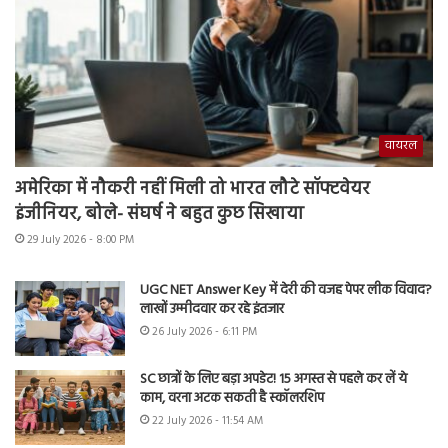
वायरल
अमेरिका में नौकरी नहीं मिली तो भारत लौटे सॉफ्टवेयर
इंजीनियर, बोले- संघर्ष ने बहुत कुछ सिखाया
29 July 2026 - 8:00 PM
UGC NET Answer Key में देरी की वजह पेपर लीक विवाद?
लाखों उम्मीदवार कर रहे इंतजार
26 July 2026 - 6:11 PM
SC छात्रों के लिए बड़ा अपडेट! 15 अगस्त से पहले कर लें ये
काम, वरना अटक सकती है स्कॉलरशिप
22 July 2026 - 11:54 AM