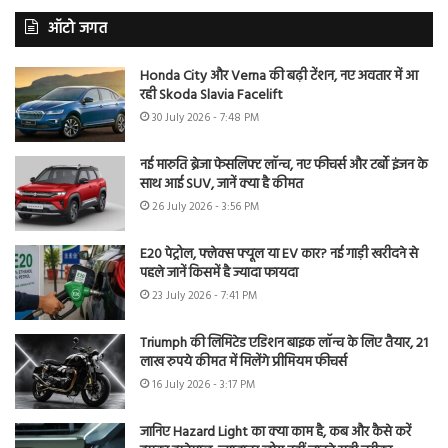
ऑटो जगत
Honda City और Verna की बढ़ी टेंशन, नए अवतार में आ
रही Skoda Slavia Facelift
30 July 2026 - 7:48 PM
नई मारुति ब्रेजा फेसलिफ्ट लॉन्च, नए फीचर्स और टर्बो इंजन के
साथ आई SUV, जानें क्या है कीमत
26 July 2026 - 3:56 PM
E20 पेट्रोल, फ्लेक्स फ्यूल या EV कार? नई गाड़ी खरीदने से
पहले जानें किसमें है ज्यादा फायदा
23 July 2026 - 7:41 PM
Triumph की लिमिटेड एडिशन बाइक लॉन्च के लिए तैयार, 21
लाख रुपये कीमत में मिलेंगे प्रीमियम फीचर्स
16 July 2026 - 3:17 PM
जानिए Hazard Light का क्या काम है, कब और कैसे करें