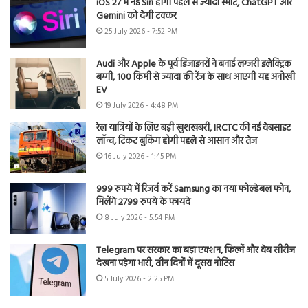
iOS 27 में नई Siri होगी पहले से ज्यादा स्मार्ट, ChatGPT और
Gemini को देगी टक्कर
25 July 2026 - 7:52 PM
Audi और Apple के पूर्व डिजाइनरों ने बनाई लग्जरी इलेक्ट्रिक
बग्गी, 100 किमी से ज्यादा की रेंज के साथ आएगी यह अनोखी
EV
19 July 2026 - 4:48 PM
रेल यात्रियों के लिए बड़ी खुशखबरी, IRCTC की नई वेबसाइट
लॉन्च, टिकट बुकिंग होगी पहले से आसान और तेज
16 July 2026 - 1:45 PM
999 रुपये में रिजर्व करें Samsung का नया फोल्डेबल फोन,
मिलेंगे 2799 रुपये के फायदे
8 July 2026 - 5:54 PM
Telegram पर सरकार का बड़ा एक्शन, फिल्में और वेब सीरीज
देखना पड़ेगा भारी, तीन दिनों में दूसरा नोटिस
5 July 2026 - 2:25 PM