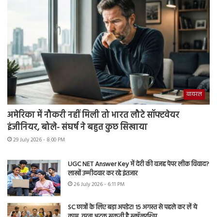
वायरल
अमेरिका में नौकरी नहीं मिली तो भारत लौटे सॉफ्टवेयर
इंजीनियर, बोले- संघर्ष ने बहुत कुछ सिखाया
29 July 2026 - 8:00 PM
UGC NET Answer Key में देरी की वजह पेपर लीक विवाद?
लाखों उम्मीदवार कर रहे इंतजार
26 July 2026 - 6:11 PM
SC छात्रों के लिए बड़ा अपडेट! 15 अगस्त से पहले कर लें ये
काम, वरना अटक सकती है स्कॉलरशिप