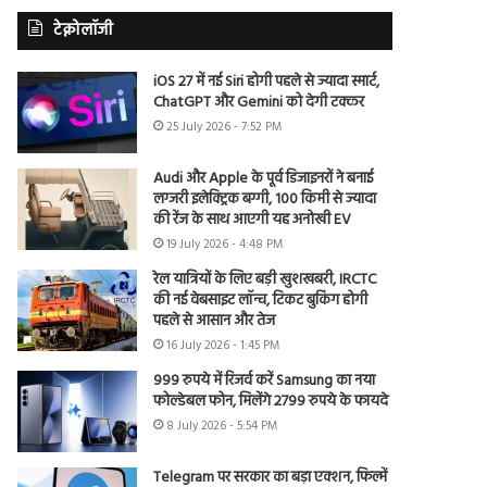
टेक्नोलॉजी
iOS 27 में नई Siri होगी पहले से ज्यादा स्मार्ट,
ChatGPT और Gemini को देगी टक्कर
25 July 2026 - 7:52 PM
Audi और Apple के पूर्व डिजाइनरों ने बनाई
लग्जरी इलेक्ट्रिक बग्गी, 100 किमी से ज्यादा
की रेंज के साथ आएगी यह अनोखी EV
19 July 2026 - 4:48 PM
रेल यात्रियों के लिए बड़ी खुशखबरी, IRCTC
की नई वेबसाइट लॉन्च, टिकट बुकिंग होगी
पहले से आसान और तेज
16 July 2026 - 1:45 PM
999 रुपये में रिजर्व करें Samsung का नया
फोल्डेबल फोन, मिलेंगे 2799 रुपये के फायदे
8 July 2026 - 5:54 PM
Telegram पर सरकार का बड़ा एक्शन, फिल्में