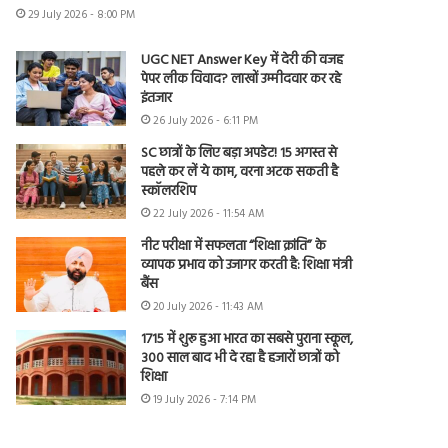
29 July 2026 - 8:00 PM
UGC NET Answer Key में देरी की वजह
पेपर लीक विवाद? लाखों उम्मीदवार कर रहे
इंतजार
26 July 2026 - 6:11 PM
SC छात्रों के लिए बड़ा अपडेट! 15 अगस्त से
पहले कर लें ये काम, वरना अटक सकती है
स्कॉलरशिप
22 July 2026 - 11:54 AM
नीट परीक्षा में सफलता “शिक्षा क्रांति” के
व्यापक प्रभाव को उजागर करती है: शिक्षा मंत्री
बैंस
20 July 2026 - 11:43 AM
1715 में शुरू हुआ भारत का सबसे पुराना स्कूल,
300 साल बाद भी दे रहा है हजारों छात्रों को
शिक्षा
19 July 2026 - 7:14 PM