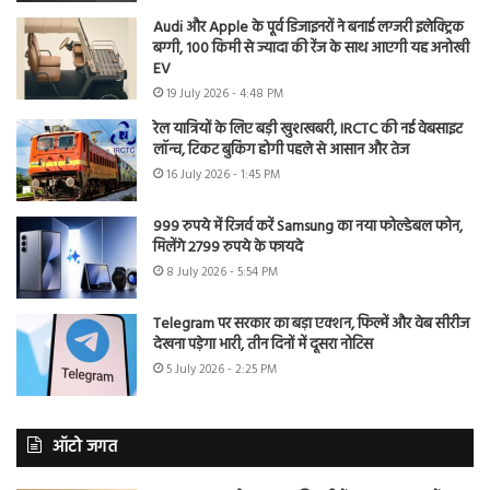
Audi और Apple के पूर्व डिजाइनरों ने बनाई लग्जरी इलेक्ट्रिक
बग्गी, 100 किमी से ज्यादा की रेंज के साथ आएगी यह अनोखी
EV
19 July 2026 - 4:48 PM
रेल यात्रियों के लिए बड़ी खुशखबरी, IRCTC की नई वेबसाइट
लॉन्च, टिकट बुकिंग होगी पहले से आसान और तेज
16 July 2026 - 1:45 PM
999 रुपये में रिजर्व करें Samsung का नया फोल्डेबल फोन,
मिलेंगे 2799 रुपये के फायदे
8 July 2026 - 5:54 PM
Telegram पर सरकार का बड़ा एक्शन, फिल्में और वेब सीरीज
देखना पड़ेगा भारी, तीन दिनों में दूसरा नोटिस
5 July 2026 - 2:25 PM
ऑटो जगत