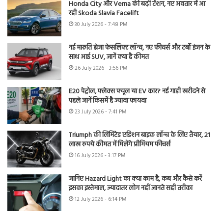
Honda City और Verna की बढ़ी टेंशन, नए अवतार में आ
रही Skoda Slavia Facelift
30 July 2026 - 7:48 PM
नई मारुति ब्रेजा फेसलिफ्ट लॉन्च, नए फीचर्स और टर्बो इंजन के
साथ आई SUV, जानें क्या है कीमत
26 July 2026 - 3:56 PM
E20 पेट्रोल, फ्लेक्स फ्यूल या EV कार? नई गाड़ी खरीदने से
पहले जानें किसमें है ज्यादा फायदा
23 July 2026 - 7:41 PM
Triumph की लिमिटेड एडिशन बाइक लॉन्च के लिए तैयार, 21
लाख रुपये कीमत में मिलेंगे प्रीमियम फीचर्स
16 July 2026 - 3:17 PM
जानिए Hazard Light का क्या काम है, कब और कैसे करें
इसका इस्तेमाल, ज्यादातर लोग नहीं जानते सही तरीका
12 July 2026 - 6:14 PM