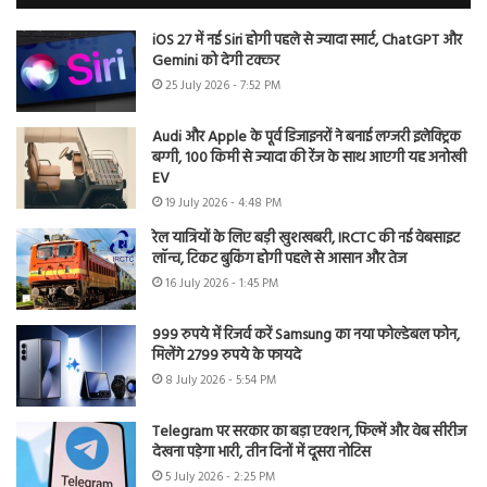
iOS 27 में नई Siri होगी पहले से ज्यादा स्मार्ट, ChatGPT और
Gemini को देगी टक्कर
25 July 2026 - 7:52 PM
Audi और Apple के पूर्व डिजाइनरों ने बनाई लग्जरी इलेक्ट्रिक
बग्गी, 100 किमी से ज्यादा की रेंज के साथ आएगी यह अनोखी
EV
19 July 2026 - 4:48 PM
रेल यात्रियों के लिए बड़ी खुशखबरी, IRCTC की नई वेबसाइट
लॉन्च, टिकट बुकिंग होगी पहले से आसान और तेज
16 July 2026 - 1:45 PM
999 रुपये में रिजर्व करें Samsung का नया फोल्डेबल फोन,
मिलेंगे 2799 रुपये के फायदे
8 July 2026 - 5:54 PM
Telegram पर सरकार का बड़ा एक्शन, फिल्में और वेब सीरीज
देखना पड़ेगा भारी, तीन दिनों में दूसरा नोटिस
5 July 2026 - 2:25 PM