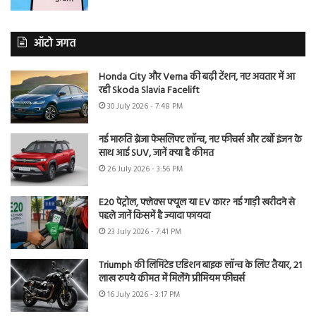
ऑटो जगत
Honda City और Verna की बढ़ी टेंशन, नए अवतार में आ
रही Skoda Slavia Facelift
30 July 2026 - 7:48 PM
नई मारुति ब्रेजा फेसलिफ्ट लॉन्च, नए फीचर्स और टर्बो इंजन के
साथ आई SUV, जानें क्या है कीमत
26 July 2026 - 3:56 PM
E20 पेट्रोल, फ्लेक्स फ्यूल या EV कार? नई गाड़ी खरीदने से
पहले जानें किसमें है ज्यादा फायदा
23 July 2026 - 7:41 PM
Triumph की लिमिटेड एडिशन बाइक लॉन्च के लिए तैयार, 21
लाख रुपये कीमत में मिलेंगे प्रीमियम फीचर्स
16 July 2026 - 3:17 PM