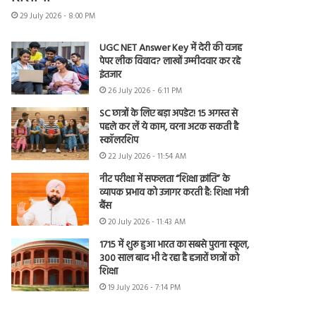
29 July 2026 - 8:00 PM
UGC NET Answer Key में देरी की वजह
पेपर लीक विवाद? लाखों उम्मीदवार कर रहे
इंतजार
26 July 2026 - 6:11 PM
SC छात्रों के लिए बड़ा अपडेट! 15 अगस्त से
पहले कर लें ये काम, वरना अटक सकती है
स्कॉलरशिप
22 July 2026 - 11:54 AM
नीट परीक्षा में सफलता “शिक्षा क्रांति” के
व्यापक प्रभाव को उजागर करती है: शिक्षा मंत्री
बैंस
20 July 2026 - 11:43 AM
1715 में शुरू हुआ भारत का सबसे पुराना स्कूल,
300 साल बाद भी दे रहा है हजारों छात्रों को
शिक्षा
19 July 2026 - 7:14 PM