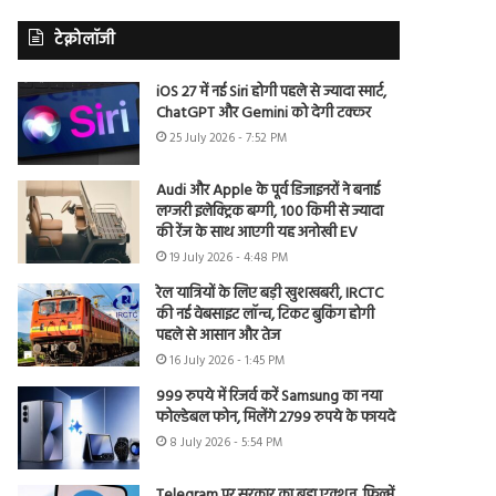
टेक्नोलॉजी
iOS 27 में नई Siri होगी पहले से ज्यादा स्मार्ट,
ChatGPT और Gemini को देगी टक्कर
25 July 2026 - 7:52 PM
Audi और Apple के पूर्व डिजाइनरों ने बनाई
लग्जरी इलेक्ट्रिक बग्गी, 100 किमी से ज्यादा
की रेंज के साथ आएगी यह अनोखी EV
19 July 2026 - 4:48 PM
रेल यात्रियों के लिए बड़ी खुशखबरी, IRCTC
की नई वेबसाइट लॉन्च, टिकट बुकिंग होगी
पहले से आसान और तेज
16 July 2026 - 1:45 PM
999 रुपये में रिजर्व करें Samsung का नया
फोल्डेबल फोन, मिलेंगे 2799 रुपये के फायदे
8 July 2026 - 5:54 PM
Telegram पर सरकार का बड़ा एक्शन, फिल्में