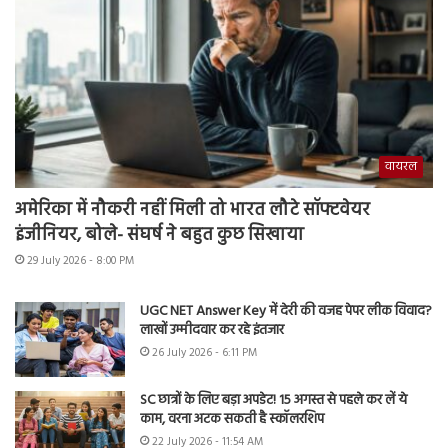
वायरल
अमेरिका में नौकरी नहीं मिली तो भारत लौटे सॉफ्टवेयर
इंजीनियर, बोले- संघर्ष ने बहुत कुछ सिखाया
29 July 2026 - 8:00 PM
UGC NET Answer Key में देरी की वजह पेपर लीक विवाद?
लाखों उम्मीदवार कर रहे इंतजार
26 July 2026 - 6:11 PM
SC छात्रों के लिए बड़ा अपडेट! 15 अगस्त से पहले कर लें ये
काम, वरना अटक सकती है स्कॉलरशिप
22 July 2026 - 11:54 AM