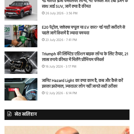
नई मारुति ब्रेजा फेसलिफ्ट लॉन्च, नए फीचर्स और टर्बो इंजन के
साथ आई SUV, जानें क्या है कीमत
26 July 2026 - 3:56 PM
E20 पेट्रोल, फ्लेक्स फ्यूल या EV कार? नई गाड़ी खरीदने से
पहले जानें किसमें है ज्यादा फायदा
23 July 2026 - 7:41 PM
Triumph की लिमिटेड एडिशन बाइक लॉन्च के लिए तैयार, 21
लाख रुपये कीमत में मिलेंगे प्रीमियम फीचर्स
16 July 2026 - 3:17 PM
जानिए Hazard Light का क्या काम है, कब और कैसे करें
इसका इस्तेमाल, ज्यादातर लोग नहीं जानते सही तरीका
12 July 2026 - 6:14 PM
खेत खलिहान