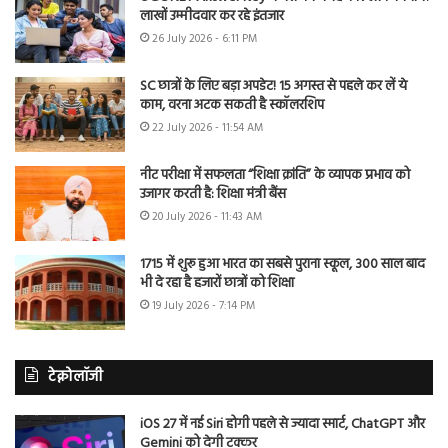
लाखों उम्मीदवार कर रहे इंतजार
26 July 2026 - 6:11 PM
SC छात्रों के लिए बड़ा अपडेट! 15 अगस्त से पहले कर लें ये
काम, वरना अटक सकती है स्कॉलरशिप
22 July 2026 - 11:54 AM
नीट परीक्षा में सफलता “शिक्षा क्रांति” के व्यापक प्रभाव को
उजागर करती है: शिक्षा मंत्री बैंस
20 July 2026 - 11:43 AM
1715 में शुरू हुआ भारत का सबसे पुराना स्कूल, 300 साल बाद
भी दे रहा है हजारों छात्रों को शिक्षा
19 July 2026 - 7:14 PM
टेक्नोलॉजी
iOS 27 में नई Siri होगी पहले से ज्यादा स्मार्ट, ChatGPT और
Gemini को देगी टक्कर