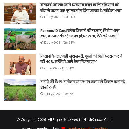
बागवानी को लाभकारी व्यवसाय बनाने के लिए किसानों को
बीज से बाजार तक पूरा सहयोग दिया जा रहा है: मोहिंदर भगत
15 July 2026 - 11:43 AM
Farmers ID Card बनेगा किसानों की पहचान, मिलेंगे भरपूर
लाभ, बार-बार रजिस्ट्रेशन का झंझट खत्म, ऐसे करें अप्लाई
10 July 2026 - 12:42 PM
किसानों के लिए बड़ी खुशखबरी, फूलों की खेती पर सरकार दे
रही 40% सब्सिडी, जानें कैसे मिलेगा लाभ
9 July 2026 - 12:46 PM
न मंडी की टेंशन, न मौसम का डर! इस फसल से किसान कमा रहे
लाखों रुपये
8 July 2026 - 6:07 PM
© Copyright 2026, All Rights Reserved to HindiKhabar.Com