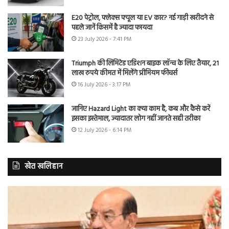
E20 पेट्रोल, फ्लेक्स फ्यूल या EV कार? नई गाड़ी खरीदने से
पहले जानें किसमें है ज्यादा फायदा
23 July 2026 - 7:41 PM
Triumph की लिमिटेड एडिशन बाइक लॉन्च के लिए तैयार, 21
लाख रुपये कीमत में मिलेंगे प्रीमियम फीचर्स
16 July 2026 - 3:17 PM
जानिए Hazard Light का क्या काम है, कब और कैसे करें
इसका इस्तेमाल, ज्यादातर लोग नहीं जानते सही तरीका
12 July 2026 - 6:14 PM
खेत खलिहान