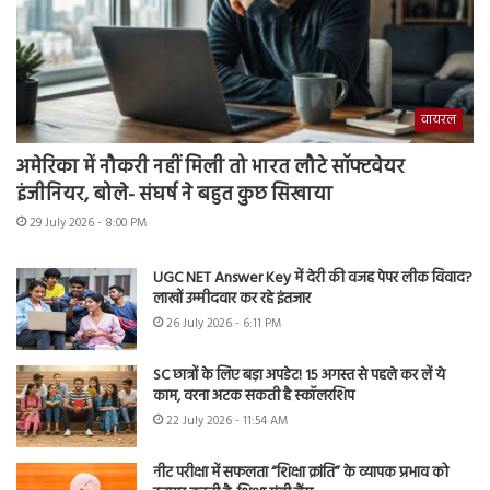
वायरल
अमेरिका में नौकरी नहीं मिली तो भारत लौटे सॉफ्टवेयर
इंजीनियर, बोले- संघर्ष ने बहुत कुछ सिखाया
29 July 2026 - 8:00 PM
UGC NET Answer Key में देरी की वजह पेपर लीक विवाद?
लाखों उम्मीदवार कर रहे इंतजार
26 July 2026 - 6:11 PM
SC छात्रों के लिए बड़ा अपडेट! 15 अगस्त से पहले कर लें ये
काम, वरना अटक सकती है स्कॉलरशिप
22 July 2026 - 11:54 AM
नीट परीक्षा में सफलता “शिक्षा क्रांति” के व्यापक प्रभाव को