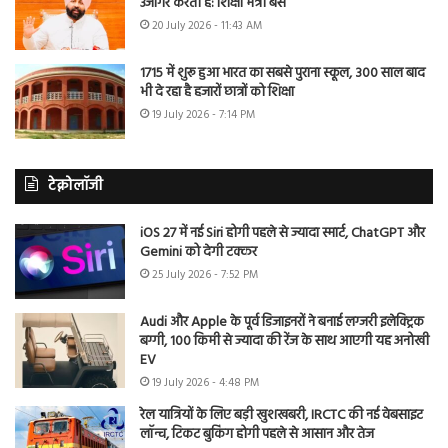
उजागर करती है: शिक्षा मंत्री बैंस
20 July 2026 - 11:43 AM
1715 में शुरू हुआ भारत का सबसे पुराना स्कूल, 300 साल बाद
भी दे रहा है हजारों छात्रों को शिक्षा
19 July 2026 - 7:14 PM
टेक्नोलॉजी
iOS 27 में नई Siri होगी पहले से ज्यादा स्मार्ट, ChatGPT और
Gemini को देगी टक्कर
25 July 2026 - 7:52 PM
Audi और Apple के पूर्व डिजाइनरों ने बनाई लग्जरी इलेक्ट्रिक
बग्गी, 100 किमी से ज्यादा की रेंज के साथ आएगी यह अनोखी
EV
19 July 2026 - 4:48 PM
रेल यात्रियों के लिए बड़ी खुशखबरी, IRCTC की नई वेबसाइट
लॉन्च, टिकट बुकिंग होगी पहले से आसान और तेज