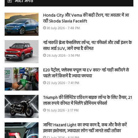
ऑटो जगत
Honda City और Verna की बढ़ी टेंशन, नए अवतार में आ
रही Skoda Slavia Facelift
30 July 2026 - 7:48 PM
नई मारुति ब्रेजा फेसलिफ्ट लॉन्च, नए फीचर्स और टर्बो इंजन के
साथ आई SUV, जानें क्या है कीमत
26 July 2026 - 3:56 PM
E20 पेट्रोल, फ्लेक्स फ्यूल या EV कार? नई गाड़ी खरीदने से
पहले जानें किसमें है ज्यादा फायदा
23 July 2026 - 7:41 PM
Triumph की लिमिटेड एडिशन बाइक लॉन्च के लिए तैयार, 21
लाख रुपये कीमत में मिलेंगे प्रीमियम फीचर्स
16 July 2026 - 3:17 PM
जानिए Hazard Light का क्या काम है, कब और कैसे करें
इसका इस्तेमाल, ज्यादातर लोग नहीं जानते सही तरीका
12 July 2026 - 6:14 PM