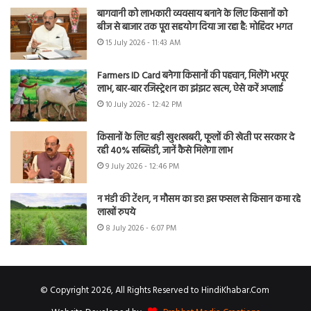
बागवानी को लाभकारी व्यवसाय बनाने के लिए किसानों को
बीज से बाजार तक पूरा सहयोग दिया जा रहा है: मोहिंदर भगत
15 July 2026 - 11:43 AM
Farmers ID Card बनेगा किसानों की पहचान, मिलेंगे भरपूर
लाभ, बार-बार रजिस्ट्रेशन का झंझट खत्म, ऐसे करें अप्लाई
10 July 2026 - 12:42 PM
किसानों के लिए बड़ी खुशखबरी, फूलों की खेती पर सरकार दे
रही 40% सब्सिडी, जानें कैसे मिलेगा लाभ
9 July 2026 - 12:46 PM
न मंडी की टेंशन, न मौसम का डर! इस फसल से किसान कमा रहे
लाखों रुपये
8 July 2026 - 6:07 PM
© Copyright 2026, All Rights Reserved to HindiKhabar.Com