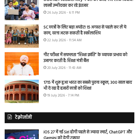
लाखों उम्मीदवार कर रहे इंतजार
26 July 2026 - 6:11 PM
SC छात्रों के लिए बड़ा अपडेट! 15 अगस्त से पहले कर लें ये
काम, वरना अटक सकती है स्कॉलरशिप
22 July 2026 - 11:54 AM
नीट परीक्षा में सफलता “शिक्षा क्रांति” के व्यापक प्रभाव को
उजागर करती है: शिक्षा मंत्री बैंस
20 July 2026 - 11:43 AM
1715 में शुरू हुआ भारत का सबसे पुराना स्कूल, 300 साल बाद
भी दे रहा है हजारों छात्रों को शिक्षा
19 July 2026 - 7:14 PM
टेक्नोलॉजी
iOS 27 में नई Siri होगी पहले से ज्यादा स्मार्ट, ChatGPT और
Gemini को देगी टक्कर