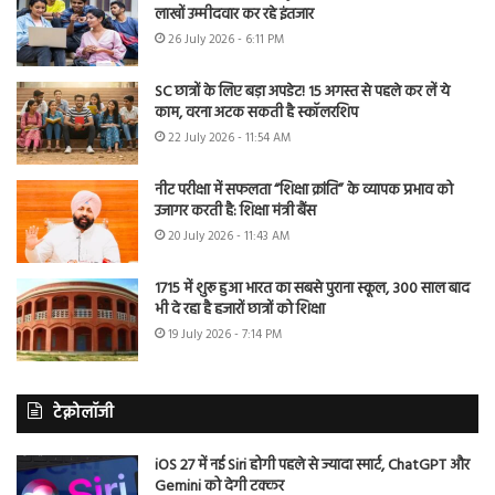
लाखों उम्मीदवार कर रहे इंतजार
26 July 2026 - 6:11 PM
SC छात्रों के लिए बड़ा अपडेट! 15 अगस्त से पहले कर लें ये
काम, वरना अटक सकती है स्कॉलरशिप
22 July 2026 - 11:54 AM
नीट परीक्षा में सफलता “शिक्षा क्रांति” के व्यापक प्रभाव को
उजागर करती है: शिक्षा मंत्री बैंस
20 July 2026 - 11:43 AM
1715 में शुरू हुआ भारत का सबसे पुराना स्कूल, 300 साल बाद
भी दे रहा है हजारों छात्रों को शिक्षा
19 July 2026 - 7:14 PM
टेक्नोलॉजी
iOS 27 में नई Siri होगी पहले से ज्यादा स्मार्ट, ChatGPT और
Gemini को देगी टक्कर