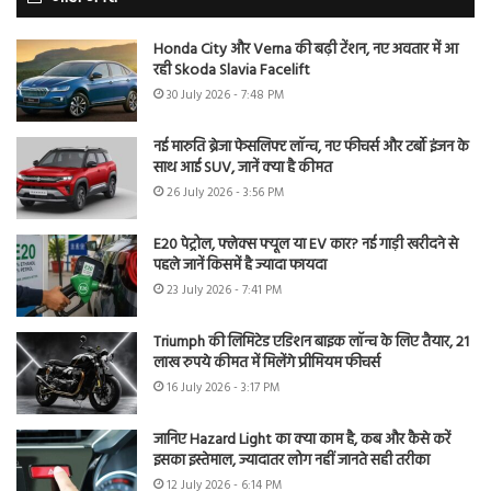
Honda City और Verna की बढ़ी टेंशन, नए अवतार में आ
रही Skoda Slavia Facelift
30 July 2026 - 7:48 PM
नई मारुति ब्रेजा फेसलिफ्ट लॉन्च, नए फीचर्स और टर्बो इंजन के
साथ आई SUV, जानें क्या है कीमत
26 July 2026 - 3:56 PM
E20 पेट्रोल, फ्लेक्स फ्यूल या EV कार? नई गाड़ी खरीदने से
पहले जानें किसमें है ज्यादा फायदा
23 July 2026 - 7:41 PM
Triumph की लिमिटेड एडिशन बाइक लॉन्च के लिए तैयार, 21
लाख रुपये कीमत में मिलेंगे प्रीमियम फीचर्स
16 July 2026 - 3:17 PM
जानिए Hazard Light का क्या काम है, कब और कैसे करें
इसका इस्तेमाल, ज्यादातर लोग नहीं जानते सही तरीका
12 July 2026 - 6:14 PM