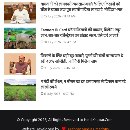
बागवानी को लाभकारी व्यवसाय बनाने के लिए किसानों को
बीज से बाजार तक पूरा सहयोग दिया जा रहा है: मोहिंदर भगत
15 July 2026 - 11:43 AM
Farmers ID Card बनेगा किसानों की पहचान, मिलेंगे भरपूर
लाभ, बार-बार रजिस्ट्रेशन का झंझट खत्म, ऐसे करें अप्लाई
10 July 2026 - 12:42 PM
किसानों के लिए बड़ी खुशखबरी, फूलों की खेती पर सरकार दे
रही 40% सब्सिडी, जानें कैसे मिलेगा लाभ
9 July 2026 - 12:46 PM
न मंडी की टेंशन, न मौसम का डर! इस फसल से किसान कमा रहे
लाखों रुपये
8 July 2026 - 6:07 PM
© Copyright 2026, All Rights Reserved to HindiKhabar.Com
Website Developed by
Prabhat Media Creations