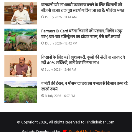
बागवानी को लाभकारी व्यवसाय बनाने के लिए किसानों को
बीज से बाजार तक पूरा सहयोग दिया जा रहा है: मोहिंदर भगत
15 July 2026 - 11:43 AM
Farmers ID Card बनेगा किसानों की पहचान, मिलेंगे भरपूर
लाभ, बार-बार रजिस्ट्रेशन का झंझट खत्म, ऐसे करें अप्लाई
10 July 2026 - 12:42 PM
किसानों के लिए बड़ी खुशखबरी, फूलों की खेती पर सरकार दे
रही 40% सब्सिडी, जानें कैसे मिलेगा लाभ
9 July 2026 - 12:46 PM
न मंडी की टेंशन, न मौसम का डर! इस फसल से किसान कमा रहे
लाखों रुपये
8 July 2026 - 6:07 PM
© Copyright 2026, All Rights Reserved to HindiKhabar.Com
Website Developed by
Prabhat Media Creations