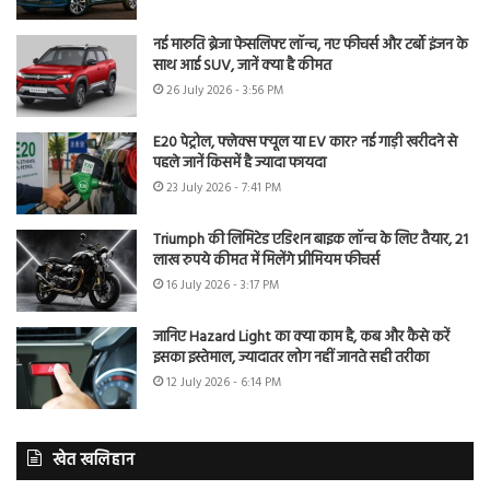
नई मारुति ब्रेजा फेसलिफ्ट लॉन्च, नए फीचर्स और टर्बो इंजन के
साथ आई SUV, जानें क्या है कीमत
26 July 2026 - 3:56 PM
E20 पेट्रोल, फ्लेक्स फ्यूल या EV कार? नई गाड़ी खरीदने से
पहले जानें किसमें है ज्यादा फायदा
23 July 2026 - 7:41 PM
Triumph की लिमिटेड एडिशन बाइक लॉन्च के लिए तैयार, 21
लाख रुपये कीमत में मिलेंगे प्रीमियम फीचर्स
16 July 2026 - 3:17 PM
जानिए Hazard Light का क्या काम है, कब और कैसे करें
इसका इस्तेमाल, ज्यादातर लोग नहीं जानते सही तरीका
12 July 2026 - 6:14 PM
खेत खलिहान