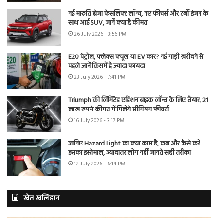
नई मारुति ब्रेजा फेसलिफ्ट लॉन्च, नए फीचर्स और टर्बो इंजन के
साथ आई SUV, जानें क्या है कीमत
26 July 2026 - 3:56 PM
E20 पेट्रोल, फ्लेक्स फ्यूल या EV कार? नई गाड़ी खरीदने से
पहले जानें किसमें है ज्यादा फायदा
23 July 2026 - 7:41 PM
Triumph की लिमिटेड एडिशन बाइक लॉन्च के लिए तैयार, 21
लाख रुपये कीमत में मिलेंगे प्रीमियम फीचर्स
16 July 2026 - 3:17 PM
जानिए Hazard Light का क्या काम है, कब और कैसे करें
इसका इस्तेमाल, ज्यादातर लोग नहीं जानते सही तरीका
12 July 2026 - 6:14 PM
खेत खलिहान