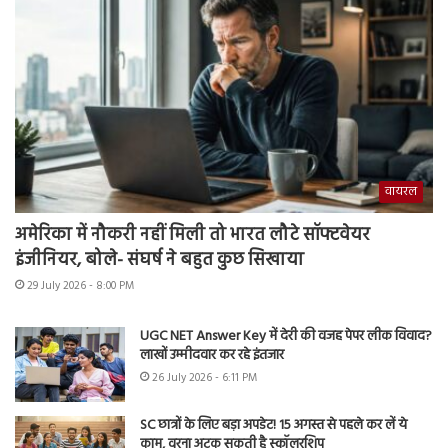
वायरल
अमेरिका में नौकरी नहीं मिली तो भारत लौटे सॉफ्टवेयर
इंजीनियर, बोले- संघर्ष ने बहुत कुछ सिखाया
29 July 2026 - 8:00 PM
UGC NET Answer Key में देरी की वजह पेपर लीक विवाद?
लाखों उम्मीदवार कर रहे इंतजार
26 July 2026 - 6:11 PM
SC छात्रों के लिए बड़ा अपडेट! 15 अगस्त से पहले कर लें ये
काम, वरना अटक सकती है स्कॉलरशिप