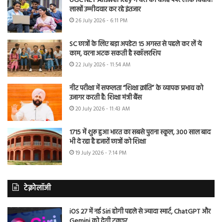
UGC NET Answer Key में देरी की वजह पेपर लीक विवाद?
लाखों उम्मीदवार कर रहे इंतजार
26 July 2026 - 6:11 PM
SC छात्रों के लिए बड़ा अपडेट! 15 अगस्त से पहले कर लें ये
काम, वरना अटक सकती है स्कॉलरशिप
22 July 2026 - 11:54 AM
नीट परीक्षा में सफलता “शिक्षा क्रांति” के व्यापक प्रभाव को
उजागर करती है: शिक्षा मंत्री बैंस
20 July 2026 - 11:43 AM
1715 में शुरू हुआ भारत का सबसे पुराना स्कूल, 300 साल बाद
भी दे रहा है हजारों छात्रों को शिक्षा
19 July 2026 - 7:14 PM
टेक्नोलॉजी
iOS 27 में नई Siri होगी पहले से ज्यादा स्मार्ट, ChatGPT और
Gemini को देगी टक्कर