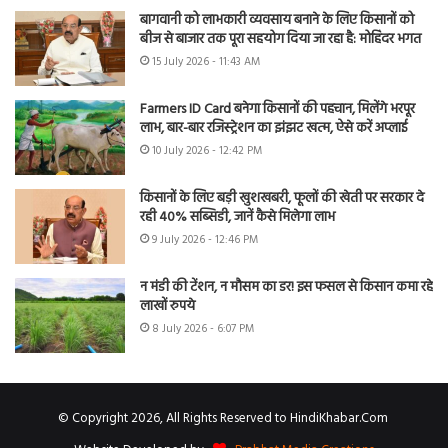
बागवानी को लाभकारी व्यवसाय बनाने के लिए किसानों को
बीज से बाजार तक पूरा सहयोग दिया जा रहा है: मोहिंदर भगत
15 July 2026 - 11:43 AM
Farmers ID Card बनेगा किसानों की पहचान, मिलेंगे भरपूर
लाभ, बार-बार रजिस्ट्रेशन का झंझट खत्म, ऐसे करें अप्लाई
10 July 2026 - 12:42 PM
किसानों के लिए बड़ी खुशखबरी, फूलों की खेती पर सरकार दे
रही 40% सब्सिडी, जानें कैसे मिलेगा लाभ
9 July 2026 - 12:46 PM
न मंडी की टेंशन, न मौसम का डर! इस फसल से किसान कमा रहे
लाखों रुपये
8 July 2026 - 6:07 PM
© Copyright 2026, All Rights Reserved to HindiKhabar.Com