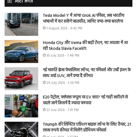
ऑटो जगत
Tesla Model Y में आया Grok AI फीचर, अब भारतीय
भाषाओं में कर सकेंगे बातचीत, जानिए क्या-क्या बदलेगा
1 August 2026 - 6:42 PM
Honda City और Verna की बढ़ी टेंशन, नए अवतार में आ
रही Skoda Slavia Facelift
30 July 2026 - 7:48 PM
नई मारुति ब्रेजा फेसलिफ्ट लॉन्च, नए फीचर्स और टर्बो इंजन के
साथ आई SUV, जानें क्या है कीमत
26 July 2026 - 3:56 PM
E20 पेट्रोल, फ्लेक्स फ्यूल या EV कार? नई गाड़ी खरीदने से
पहले जानें किसमें है ज्यादा फायदा
23 July 2026 - 7:41 PM
Triumph की लिमिटेड एडिशन बाइक लॉन्च के लिए तैयार, 21
लाख रुपये कीमत में मिलेंगे प्रीमियम फीचर्स