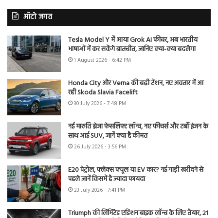
ऑटो जगत
Tesla Model Y में आया Grok AI फीचर, अब भारतीय
भाषाओं में कर सकेंगे बातचीत, जानिए क्या-क्या बदलेगा
1 August 2026 - 6:42 PM
Honda City और Verna की बढ़ी टेंशन, नए अवतार में आ
रही Skoda Slavia Facelift
30 July 2026 - 7:48 PM
नई मारुति ब्रेजा फेसलिफ्ट लॉन्च, नए फीचर्स और टर्बो इंजन के
साथ आई SUV, जानें क्या है कीमत
26 July 2026 - 3:56 PM
E20 पेट्रोल, फ्लेक्स फ्यूल या EV कार? नई गाड़ी खरीदने से
पहले जानें किसमें है ज्यादा फायदा
23 July 2026 - 7:41 PM
Triumph की लिमिटेड एडिशन बाइक लॉन्च के लिए तैयार, 21