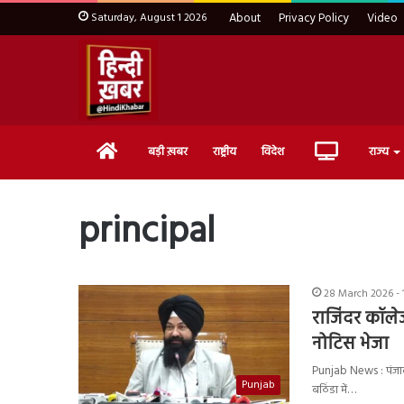
Saturday, August 1 2026
About
Privacy Policy
Video
Home
Live
बड़ी ख़बर
राष्ट्रीय
विदेश
राज्य
TV
principal
28 March 2026 - 
राजिंदर कॉलेज
नोटिस भेजा
Punjab News : पंजाब 
Punjab
बठिंडा में…