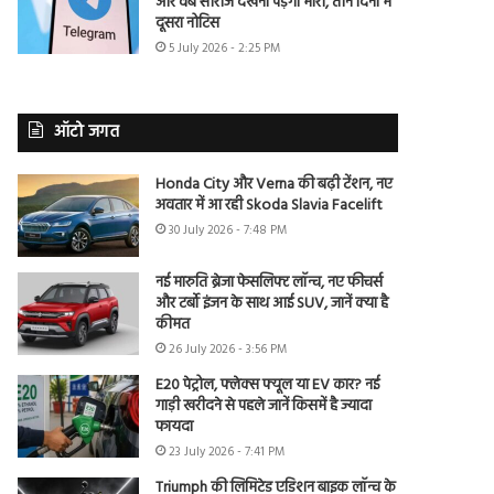
और वेब सीरीज देखना पड़ेगा भारी, तीन दिनों में
दूसरा नोटिस
5 July 2026 - 2:25 PM
ऑटो जगत
Honda City और Verna की बढ़ी टेंशन, नए
अवतार में आ रही Skoda Slavia Facelift
30 July 2026 - 7:48 PM
नई मारुति ब्रेजा फेसलिफ्ट लॉन्च, नए फीचर्स
और टर्बो इंजन के साथ आई SUV, जानें क्या है
कीमत
26 July 2026 - 3:56 PM
E20 पेट्रोल, फ्लेक्स फ्यूल या EV कार? नई
गाड़ी खरीदने से पहले जानें किसमें है ज्यादा
फायदा
23 July 2026 - 7:41 PM
Triumph की लिमिटेड एडिशन बाइक लॉन्च के