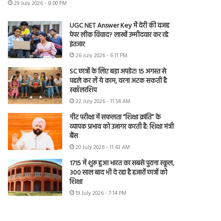
29 July 2026 - 8:00 PM
UGC NET Answer Key में देरी की वजह
पेपर लीक विवाद? लाखों उम्मीदवार कर रहे
इंतजार
26 July 2026 - 6:11 PM
SC छात्रों के लिए बड़ा अपडेट! 15 अगस्त से
पहले कर लें ये काम, वरना अटक सकती है
स्कॉलरशिप
22 July 2026 - 11:54 AM
नीट परीक्षा में सफलता “शिक्षा क्रांति” के
व्यापक प्रभाव को उजागर करती है: शिक्षा मंत्री
बैंस
20 July 2026 - 11:43 AM
1715 में शुरू हुआ भारत का सबसे पुराना स्कूल,
300 साल बाद भी दे रहा है हजारों छात्रों को
शिक्षा
19 July 2026 - 7:14 PM