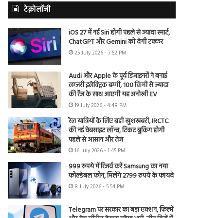
टेक्नोलॉजी
iOS 27 में नई Siri होगी पहले से ज्यादा स्मार्ट,
ChatGPT और Gemini को देगी टक्कर
25 July 2026 - 7:52 PM
Audi और Apple के पूर्व डिजाइनरों ने बनाई
लग्जरी इलेक्ट्रिक बग्गी, 100 किमी से ज्यादा
की रेंज के साथ आएगी यह अनोखी EV
19 July 2026 - 4:48 PM
रेल यात्रियों के लिए बड़ी खुशखबरी, IRCTC
की नई वेबसाइट लॉन्च, टिकट बुकिंग होगी
पहले से आसान और तेज
16 July 2026 - 1:45 PM
999 रुपये में रिजर्व करें Samsung का नया
फोल्डेबल फोन, मिलेंगे 2799 रुपये के फायदे
8 July 2026 - 5:54 PM
Telegram पर सरकार का बड़ा एक्शन, फिल्में