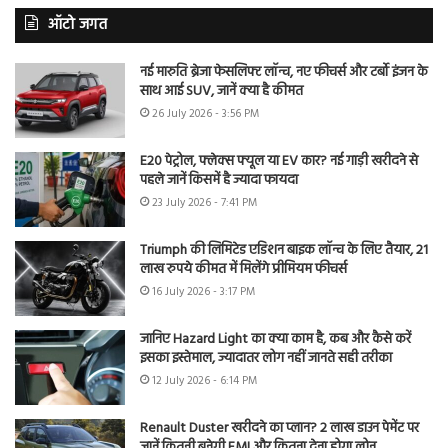
ऑटो जगत
नई मारुति ब्रेजा फेसलिफ्ट लॉन्च, नए फीचर्स और टर्बो इंजन के
साथ आई SUV, जानें क्या है कीमत
26 July 2026 - 3:56 PM
E20 पेट्रोल, फ्लेक्स फ्यूल या EV कार? नई गाड़ी खरीदने से
पहले जानें किसमें है ज्यादा फायदा
23 July 2026 - 7:41 PM
Triumph की लिमिटेड एडिशन बाइक लॉन्च के लिए तैयार, 21
लाख रुपये कीमत में मिलेंगे प्रीमियम फीचर्स
16 July 2026 - 3:17 PM
जानिए Hazard Light का क्या काम है, कब और कैसे करें
इसका इस्तेमाल, ज्यादातर लोग नहीं जानते सही तरीका
12 July 2026 - 6:14 PM
Renault Duster खरीदने का प्लान? 2 लाख डाउन पेमेंट पर
जानें कितनी बनेगी EMI और कितना देना होगा लोन