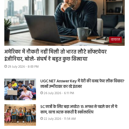
वायरल
अमेरिका में नौकरी नहीं मिली तो भारत लौटे सॉफ्टवेयर
इंजीनियर, बोले- संघर्ष ने बहुत कुछ सिखाया
29 July 2026 - 8:00 PM
UGC NET Answer Key में देरी की वजह पेपर लीक विवाद?
लाखों उम्मीदवार कर रहे इंतजार
26 July 2026 - 6:11 PM
SC छात्रों के लिए बड़ा अपडेट! 15 अगस्त से पहले कर लें ये
काम, वरना अटक सकती है स्कॉलरशिप
22 July 2026 - 11:54 AM