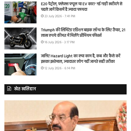
E20 पेट्रोल, फ्लेक्स फ्यूल या EV कार? नई गाड़ी खरीदने से
पहले जानें किसमें है ज्यादा फायदा
23 July 2026 - 7:41 PM
Triumph की लिमिटेड एडिशन बाइक लॉन्च के लिए तैयार, 21
लाख रुपये कीमत में मिलेंगे प्रीमियम फीचर्स
16 July 2026 - 3:17 PM
जानिए Hazard Light का क्या काम है, कब और कैसे करें
इसका इस्तेमाल, ज्यादातर लोग नहीं जानते सही तरीका
12 July 2026 - 6:14 PM
खेत खलिहान