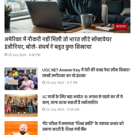
वायरल
अमेरिका में नौकरी नहीं मिली तो भारत लौटे सॉफ्टवेयर
इंजीनियर, बोले- संघर्ष ने बहुत कुछ सिखाया
29 July 2026 - 8:00 PM
UGC NET Answer Key में देरी की वजह पेपर लीक विवाद?
लाखों उम्मीदवार कर रहे इंतजार
26 July 2026 - 6:11 PM
SC छात्रों के लिए बड़ा अपडेट! 15 अगस्त से पहले कर लें ये
काम, वरना अटक सकती है स्कॉलरशिप
22 July 2026 - 11:54 AM
नीट परीक्षा में सफलता “शिक्षा क्रांति” के व्यापक प्रभाव को
उजागर करती है: शिक्षा मंत्री बैंस