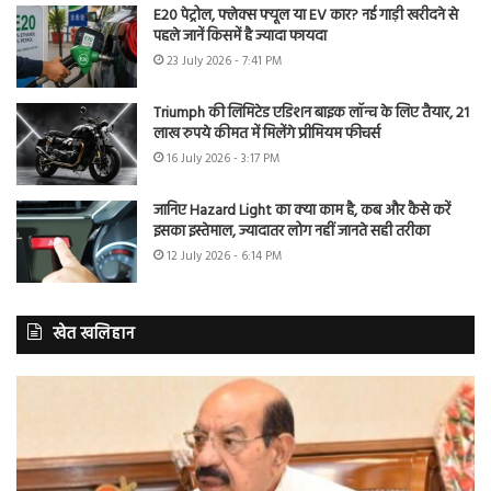
E20 पेट्रोल, फ्लेक्स फ्यूल या EV कार? नई गाड़ी खरीदने से
पहले जानें किसमें है ज्यादा फायदा
23 July 2026 - 7:41 PM
Triumph की लिमिटेड एडिशन बाइक लॉन्च के लिए तैयार, 21
लाख रुपये कीमत में मिलेंगे प्रीमियम फीचर्स
16 July 2026 - 3:17 PM
जानिए Hazard Light का क्या काम है, कब और कैसे करें
इसका इस्तेमाल, ज्यादातर लोग नहीं जानते सही तरीका
12 July 2026 - 6:14 PM
खेत खलिहान