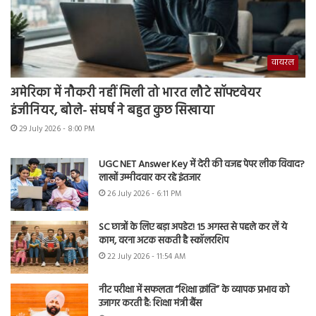
वायरल
अमेरिका में नौकरी नहीं मिली तो भारत लौटे सॉफ्टवेयर
इंजीनियर, बोले- संघर्ष ने बहुत कुछ सिखाया
29 July 2026 - 8:00 PM
UGC NET Answer Key में देरी की वजह पेपर लीक विवाद?
लाखों उम्मीदवार कर रहे इंतजार
26 July 2026 - 6:11 PM
SC छात्रों के लिए बड़ा अपडेट! 15 अगस्त से पहले कर लें ये
काम, वरना अटक सकती है स्कॉलरशिप
22 July 2026 - 11:54 AM
नीट परीक्षा में सफलता “शिक्षा क्रांति” के व्यापक प्रभाव को
उजागर करती है: शिक्षा मंत्री बैंस