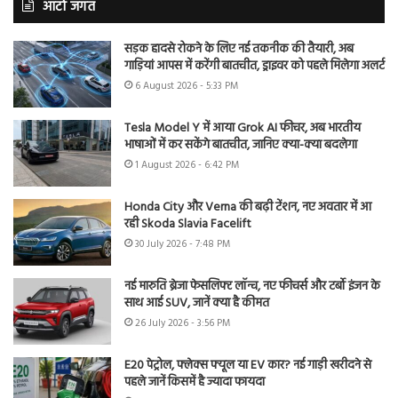
ऑटो जगत
सड़क हादसे रोकने के लिए नई तकनीक की तैयारी, अब
गाड़ियां आपस में करेंगी बातचीत, ड्राइवर को पहले मिलेगा अलर्ट
6 August 2026 - 5:33 PM
Tesla Model Y में आया Grok AI फीचर, अब भारतीय
भाषाओं में कर सकेंगे बातचीत, जानिए क्या-क्या बदलेगा
1 August 2026 - 6:42 PM
Honda City और Verna की बढ़ी टेंशन, नए अवतार में आ
रही Skoda Slavia Facelift
30 July 2026 - 7:48 PM
नई मारुति ब्रेजा फेसलिफ्ट लॉन्च, नए फीचर्स और टर्बो इंजन के
साथ आई SUV, जानें क्या है कीमत
26 July 2026 - 3:56 PM
E20 पेट्रोल, फ्लेक्स फ्यूल या EV कार? नई गाड़ी खरीदने से
पहले जानें किसमें है ज्यादा फायदा