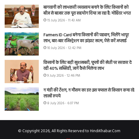
बागवानी को लाभकारी व्यवसाय बनाने के लिए किसानों को
बीज से बाजार तक पूरा सहयोग दिया जा रहा है: मोहिंदर भगत
15 July 2026 - 11:43 AM
Farmers ID Card बनेगा किसानों की पहचान, मिलेंगे भरपूर
लाभ, बार-बार रजिस्ट्रेशन का झंझट खत्म, ऐसे करें अप्लाई
10 July 2026 - 12:42 PM
किसानों के लिए बड़ी खुशखबरी, फूलों की खेती पर सरकार दे
रही 40% सब्सिडी, जानें कैसे मिलेगा लाभ
9 July 2026 - 12:46 PM
न मंडी की टेंशन, न मौसम का डर! इस फसल से किसान कमा रहे
लाखों रुपये
8 July 2026 - 6:07 PM
© Copyright 2026, All Rights Reserved to HindiKhabar.Com