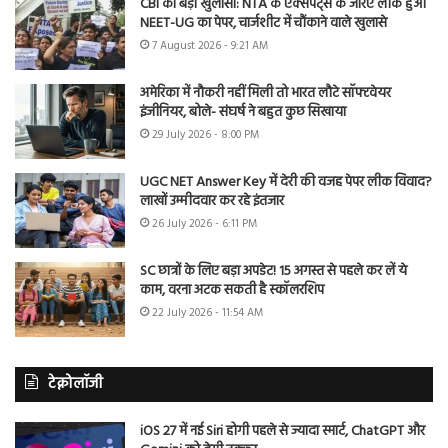
CBI का बड़ा खुलासा: NTA के एक्सपर्ट्स के जरिए लीक हुआ
NEET-UG का पेपर, चार्जशीट में चौंकाने वाले खुलासे
7 August 2026 - 9:21 AM
अमेरिका में नौकरी नहीं मिली तो भारत लौटे सॉफ्टवेयर
इंजीनियर, बोले- संघर्ष ने बहुत कुछ सिखाया
29 July 2026 - 8:00 PM
UGC NET Answer Key में देरी की वजह पेपर लीक विवाद?
लाखों उम्मीदवार कर रहे इंतजार
26 July 2026 - 6:11 PM
SC छात्रों के लिए बड़ा अपडेट! 15 अगस्त से पहले कर लें ये
काम, वरना अटक सकती है स्कॉलरशिप
22 July 2026 - 11:54 AM
टेक्नोलॉजी
iOS 27 में नई Siri होगी पहले से ज्यादा स्मार्ट, ChatGPT और