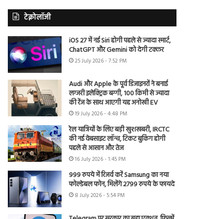
टेक्नोलॉजी
iOS 27 में नई Siri होगी पहले से ज्यादा स्मार्ट,
ChatGPT और Gemini को देगी टक्कर
25 July 2026 - 7:52 PM
Audi और Apple के पूर्व डिजाइनरों ने बनाई
लग्जरी इलेक्ट्रिक बग्गी, 100 किमी से ज्यादा
की रेंज के साथ आएगी यह अनोखी EV
19 July 2026 - 4:48 PM
रेल यात्रियों के लिए बड़ी खुशखबरी, IRCTC
की नई वेबसाइट लॉन्च, टिकट बुकिंग होगी
पहले से आसान और तेज
16 July 2026 - 1:45 PM
999 रुपये में रिजर्व करें Samsung का नया
फोल्डेबल फोन, मिलेंगे 2799 रुपये के फायदे
8 July 2026 - 5:54 PM
Telegram पर सरकार का बड़ा एक्शन, फिल्में