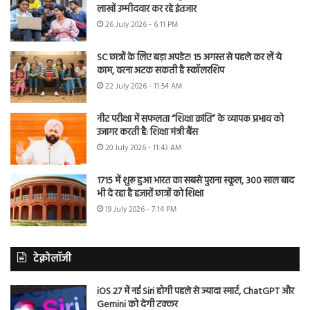
लाखों उम्मीदवार कर रहे इंतजार
26 July 2026 - 6:11 PM
SC छात्रों के लिए बड़ा अपडेट! 15 अगस्त से पहले कर लें ये
काम, वरना अटक सकती है स्कॉलरशिप
22 July 2026 - 11:54 AM
नीट परीक्षा में सफलता “शिक्षा क्रांति” के व्यापक प्रभाव को
उजागर करती है: शिक्षा मंत्री बैंस
20 July 2026 - 11:43 AM
1715 में शुरू हुआ भारत का सबसे पुराना स्कूल, 300 साल बाद
भी दे रहा है हजारों छात्रों को शिक्षा
19 July 2026 - 7:14 PM
टेक्नोलॉजी
iOS 27 में नई Siri होगी पहले से ज्यादा स्मार्ट, ChatGPT और
Gemini को देगी टक्कर