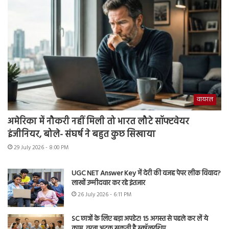
वायरल
अमेरिका में नौकरी नहीं मिली तो भारत लौटे सॉफ्टवेयर
इंजीनियर, बोले- संघर्ष ने बहुत कुछ सिखाया
29 July 2026 - 8:00 PM
UGC NET Answer Key में देरी की वजह पेपर लीक विवाद?
लाखों उम्मीदवार कर रहे इंतजार
26 July 2026 - 6:11 PM
SC छात्रों के लिए बड़ा अपडेट! 15 अगस्त से पहले कर लें ये
काम, वरना अटक सकती है स्कॉलरशिप