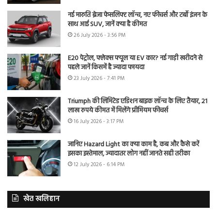
नई मारुति ब्रेजा फेसलिफ्ट लॉन्च, नए फीचर्स और टर्बो इंजन के
साथ आई SUV, जानें क्या है कीमत
26 July 2026 - 3:56 PM
E20 पेट्रोल, फ्लेक्स फ्यूल या EV कार? नई गाड़ी खरीदने से
पहले जानें किसमें है ज्यादा फायदा
23 July 2026 - 7:41 PM
Triumph की लिमिटेड एडिशन बाइक लॉन्च के लिए तैयार, 21
लाख रुपये कीमत में मिलेंगे प्रीमियम फीचर्स
16 July 2026 - 3:17 PM
जानिए Hazard Light का क्या काम है, कब और कैसे करें
इसका इस्तेमाल, ज्यादातर लोग नहीं जानते सही तरीका
12 July 2026 - 6:14 PM
खेत खलिहान