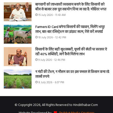
बागवानी को लाभकारी व्यवसाय बनाने के लिए किसानों को
बीज से बाजार तक पूरा सहयोग दिया जा रहा है: मोहिंदर भगत
15 July 2026 - 11:43 AM
Farmers ID Card बनेगा किसानों की पहचान, मिलेंगे भरपूर
लाभ, बार-बार रजिस्ट्रेशन का झंझट खत्म, ऐसे करें अप्लाई
10 July 2026 - 12:42 PM
किसानों के लिए बड़ी खुशखबरी, फूलों की खेती पर सरकार दे
रही 40% सब्सिडी, जानें कैसे मिलेगा लाभ
9 July 2026 - 12:46 PM
न मंडी की टेंशन, न मौसम का डर! इस फसल से किसान कमा रहे
लाखों रुपये
8 July 2026 - 6:07 PM
© Copyright 2026, All Rights Reserved to HindiKhabar.Com