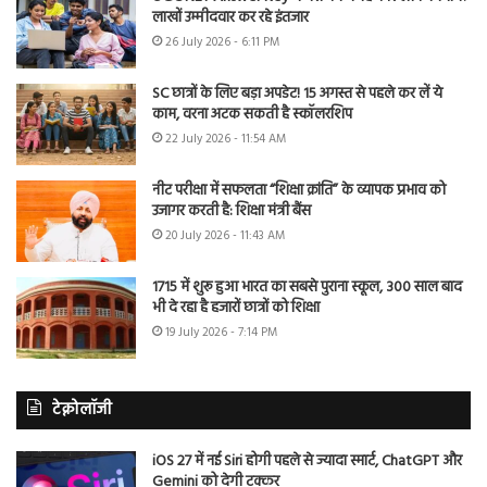
लाखों उम्मीदवार कर रहे इंतजार
26 July 2026 - 6:11 PM
SC छात्रों के लिए बड़ा अपडेट! 15 अगस्त से पहले कर लें ये
काम, वरना अटक सकती है स्कॉलरशिप
22 July 2026 - 11:54 AM
नीट परीक्षा में सफलता “शिक्षा क्रांति” के व्यापक प्रभाव को
उजागर करती है: शिक्षा मंत्री बैंस
20 July 2026 - 11:43 AM
1715 में शुरू हुआ भारत का सबसे पुराना स्कूल, 300 साल बाद
भी दे रहा है हजारों छात्रों को शिक्षा
19 July 2026 - 7:14 PM
टेक्नोलॉजी
iOS 27 में नई Siri होगी पहले से ज्यादा स्मार्ट, ChatGPT और
Gemini को देगी टक्कर