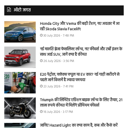
ऑटो जगत
Honda City और Verna की बढ़ी टेंशन, नए अवतार में आ
रही Skoda Slavia Facelift
30 July 2026 - 7:48 PM
नई मारुति ब्रेजा फेसलिफ्ट लॉन्च, नए फीचर्स और टर्बो इंजन के
साथ आई SUV, जानें क्या है कीमत
26 July 2026 - 3:56 PM
E20 पेट्रोल, फ्लेक्स फ्यूल या EV कार? नई गाड़ी खरीदने से
पहले जानें किसमें है ज्यादा फायदा
23 July 2026 - 7:41 PM
Triumph की लिमिटेड एडिशन बाइक लॉन्च के लिए तैयार, 21
लाख रुपये कीमत में मिलेंगे प्रीमियम फीचर्स
16 July 2026 - 3:17 PM
जानिए Hazard Light का क्या काम है, कब और कैसे करें