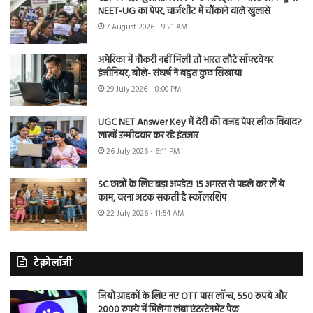
NEET-UG का पेपर, चार्जशीट में चौंकाने वाले खुलासे
7 August 2026 - 9:21 AM
अमेरिका में नौकरी नहीं मिली तो भारत लौटे सॉफ्टवेयर
इंजीनियर, बोले- संघर्ष ने बहुत कुछ सिखाया
29 July 2026 - 8:00 PM
UGC NET Answer Key में देरी की वजह पेपर लीक विवाद?
लाखों उम्मीदवार कर रहे इंतजार
26 July 2026 - 6:11 PM
SC छात्रों के लिए बड़ा अपडेट! 15 अगस्त से पहले कर लें ये
काम, वरना अटक सकती है स्कॉलरशिप
22 July 2026 - 11:54 AM
टेक्नोलॉजी
जियो ग्राहकों के लिए नए OTT पास लॉन्च, 550 रुपये और
2000 रुपये में मिलेगा लंबा एंटरटेनमेंट पैक