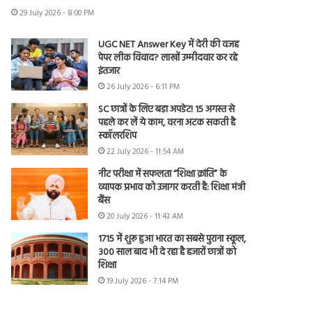
29 July 2026 - 8:00 PM
UGC NET Answer Key में देरी की वजह
पेपर लीक विवाद? लाखों उम्मीदवार कर रहे
इंतजार
26 July 2026 - 6:11 PM
SC छात्रों के लिए बड़ा अपडेट! 15 अगस्त से
पहले कर लें ये काम, वरना अटक सकती है
स्कॉलरशिप
22 July 2026 - 11:54 AM
नीट परीक्षा में सफलता “शिक्षा क्रांति” के
व्यापक प्रभाव को उजागर करती है: शिक्षा मंत्री
बैंस
20 July 2026 - 11:43 AM
1715 में शुरू हुआ भारत का सबसे पुराना स्कूल,
300 साल बाद भी दे रहा है हजारों छात्रों को
शिक्षा
19 July 2026 - 7:14 PM