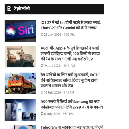
टेक्नोलॉजी
iOS 27 में नई Siri होगी पहले से ज्यादा स्मार्ट,
ChatGPT और Gemini को देगी टक्कर
25 July 2026 - 7:52 PM
Audi और Apple के पूर्व डिजाइनरों ने बनाई
लग्जरी इलेक्ट्रिक बग्गी, 100 किमी से ज्यादा
की रेंज के साथ आएगी यह अनोखी EV
19 July 2026 - 4:48 PM
रेल यात्रियों के लिए बड़ी खुशखबरी, IRCTC
की नई वेबसाइट लॉन्च, टिकट बुकिंग होगी
पहले से आसान और तेज
16 July 2026 - 1:45 PM
999 रुपये में रिजर्व करें Samsung का नया
फोल्डेबल फोन, मिलेंगे 2799 रुपये के फायदे
8 July 2026 - 5:54 PM
Telegram पर सरकार का बड़ा एक्शन, फिल्में