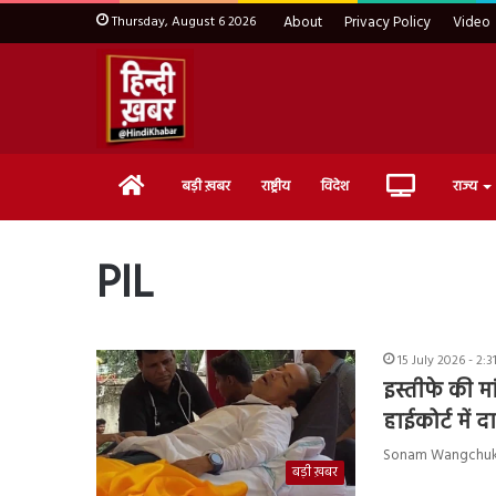
Thursday, August 6 2026
About
Privacy Policy
Video
Home
Live
बड़ी ख़बर
राष्ट्रीय
विदेश
राज्य
TV
PIL
15 July 2026 - 2:
इस्तीफे की म
हाईकोर्ट में द
Sonam Wangchuk : नीट प
बड़ी ख़बर