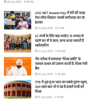
29 July 2026 - 8:00 PM
UGC NET Answer Key में देरी की वजह
पेपर लीक विवाद? लाखों उम्मीदवार कर रहे
इंतजार
26 July 2026 - 6:11 PM
SC छात्रों के लिए बड़ा अपडेट! 15 अगस्त से
पहले कर लें ये काम, वरना अटक सकती है
स्कॉलरशिप
22 July 2026 - 11:54 AM
नीट परीक्षा में सफलता “शिक्षा क्रांति” के
व्यापक प्रभाव को उजागर करती है: शिक्षा मंत्री
बैंस
20 July 2026 - 11:43 AM
1715 में शुरू हुआ भारत का सबसे पुराना स्कूल,
300 साल बाद भी दे रहा है हजारों छात्रों को
शिक्षा
19 July 2026 - 7:14 PM