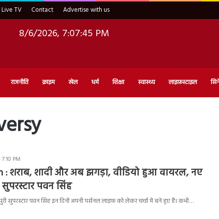
Live TV
Contact
Advertise with us
8/6/2026, 7:07:46 PM
राजनीति
क्राइम
खेल
धर्म
शिक्षा
स्वास्थ्य
लाइफ़स्टाइल
सिन
versy
- 7:10 PM
 : शराब, शादी और अब झगड़ा, वीडियो हुआ वायरल, नए
े सुपरस्टार पवन सिंह
ी सुपरस्टार पवन सिंह इन दिनों अपनी पर्सनल लाइफ को लेकर चर्चा में बने हुए हैं। कभी…