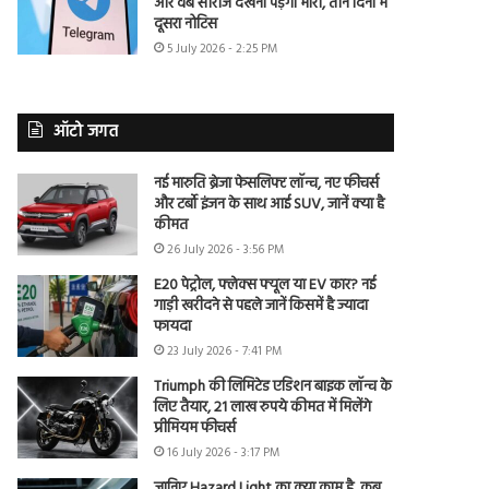
और वेब सीरीज देखना पड़ेगा भारी, तीन दिनों में
दूसरा नोटिस
5 July 2026 - 2:25 PM
ऑटो जगत
नई मारुति ब्रेजा फेसलिफ्ट लॉन्च, नए फीचर्स
और टर्बो इंजन के साथ आई SUV, जानें क्या है
कीमत
26 July 2026 - 3:56 PM
E20 पेट्रोल, फ्लेक्स फ्यूल या EV कार? नई
गाड़ी खरीदने से पहले जानें किसमें है ज्यादा
फायदा
23 July 2026 - 7:41 PM
Triumph की लिमिटेड एडिशन बाइक लॉन्च के
लिए तैयार, 21 लाख रुपये कीमत में मिलेंगे
प्रीमियम फीचर्स
16 July 2026 - 3:17 PM
जानिए Hazard Light का क्या काम है, कब