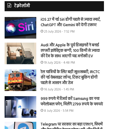
टेक्नोलॉजी
iOS 27 में नई Siri होगी पहले से ज्यादा स्मार्ट,
ChatGPT और Gemini को देगी टक्कर
25 July 2026 - 7:52 PM
Audi और Apple के पूर्व डिजाइनरों ने बनाई
लग्जरी इलेक्ट्रिक बग्गी, 100 किमी से ज्यादा
की रेंज के साथ आएगी यह अनोखी EV
19 July 2026 - 4:48 PM
रेल यात्रियों के लिए बड़ी खुशखबरी, IRCTC
की नई वेबसाइट लॉन्च, टिकट बुकिंग होगी
पहले से आसान और तेज
16 July 2026 - 1:45 PM
999 रुपये में रिजर्व करें Samsung का नया
फोल्डेबल फोन, मिलेंगे 2799 रुपये के फायदे
8 July 2026 - 5:54 PM
Telegram पर सरकार का बड़ा एक्शन, फिल्में