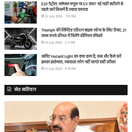
E20 पेट्रोल, फ्लेक्स फ्यूल या EV कार? नई गाड़ी खरीदने से
पहले जानें किसमें है ज्यादा फायदा
23 July 2026 - 7:41 PM
Triumph की लिमिटेड एडिशन बाइक लॉन्च के लिए तैयार, 21
लाख रुपये कीमत में मिलेंगे प्रीमियम फीचर्स
16 July 2026 - 3:17 PM
जानिए Hazard Light का क्या काम है, कब और कैसे करें
इसका इस्तेमाल, ज्यादातर लोग नहीं जानते सही तरीका
12 July 2026 - 6:14 PM
खेत खलिहान