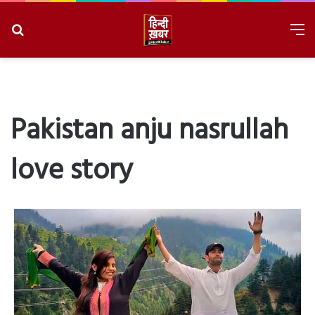
Search
M
for
8/6/2026, 8:20:13 AM
Pakistan anju nasrullah
love story