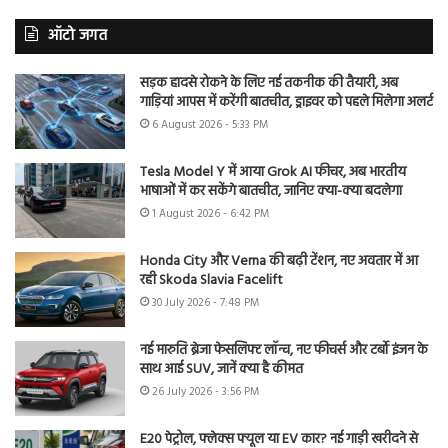
ऑटो जगत
सड़क हादसे रोकने के लिए नई तकनीक की तैयारी, अब
गाड़ियां आपस में करेंगी बातचीत, ड्राइवर को पहले मिलेगा अलर्ट
6 August 2026 - 5:33 PM
Tesla Model Y में आया Grok AI फीचर, अब भारतीय
भाषाओं में कर सकेंगे बातचीत, जानिए क्या-क्या बदलेगा
1 August 2026 - 6:42 PM
Honda City और Verna की बढ़ी टेंशन, नए अवतार में आ
रही Skoda Slavia Facelift
30 July 2026 - 7:48 PM
नई मारुति ब्रेजा फेसलिफ्ट लॉन्च, नए फीचर्स और टर्बो इंजन के
साथ आई SUV, जानें क्या है कीमत
26 July 2026 - 3:56 PM
E20 पेट्रोल, फ्लेक्स फ्यूल या EV कार? नई गाड़ी खरीदने से