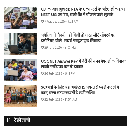
CBI का बड़ा खुलासा: NTA के एक्सपर्ट्स के जरिए लीक हुआ
NEET-UG का पेपर, चार्जशीट में चौंकाने वाले खुलासे
7 August 2026 - 9:21 AM
अमेरिका में नौकरी नहीं मिली तो भारत लौटे सॉफ्टवेयर
इंजीनियर, बोले- संघर्ष ने बहुत कुछ सिखाया
29 July 2026 - 8:00 PM
UGC NET Answer Key में देरी की वजह पेपर लीक विवाद?
लाखों उम्मीदवार कर रहे इंतजार
26 July 2026 - 6:11 PM
SC छात्रों के लिए बड़ा अपडेट! 15 अगस्त से पहले कर लें ये
काम, वरना अटक सकती है स्कॉलरशिप
22 July 2026 - 11:54 AM
टेक्नोलॉजी