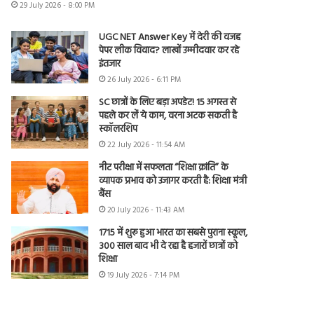
29 July 2026 - 8:00 PM
UGC NET Answer Key में देरी की वजह
पेपर लीक विवाद? लाखों उम्मीदवार कर रहे
इंतजार
26 July 2026 - 6:11 PM
SC छात्रों के लिए बड़ा अपडेट! 15 अगस्त से
पहले कर लें ये काम, वरना अटक सकती है
स्कॉलरशिप
22 July 2026 - 11:54 AM
नीट परीक्षा में सफलता “शिक्षा क्रांति” के
व्यापक प्रभाव को उजागर करती है: शिक्षा मंत्री
बैंस
20 July 2026 - 11:43 AM
1715 में शुरू हुआ भारत का सबसे पुराना स्कूल,
300 साल बाद भी दे रहा है हजारों छात्रों को
शिक्षा
19 July 2026 - 7:14 PM