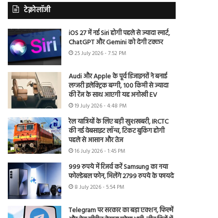
टेक्नोलॉजी
iOS 27 में नई Siri होगी पहले से ज्यादा स्मार्ट,
ChatGPT और Gemini को देगी टक्कर
25 July 2026 - 7:52 PM
Audi और Apple के पूर्व डिजाइनरों ने बनाई
लग्जरी इलेक्ट्रिक बग्गी, 100 किमी से ज्यादा
की रेंज के साथ आएगी यह अनोखी EV
19 July 2026 - 4:48 PM
रेल यात्रियों के लिए बड़ी खुशखबरी, IRCTC
की नई वेबसाइट लॉन्च, टिकट बुकिंग होगी
पहले से आसान और तेज
16 July 2026 - 1:45 PM
999 रुपये में रिजर्व करें Samsung का नया
फोल्डेबल फोन, मिलेंगे 2799 रुपये के फायदे
8 July 2026 - 5:54 PM
Telegram पर सरकार का बड़ा एक्शन, फिल्में