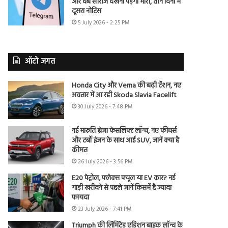
और वेब सीरीज देखना पड़ेगा भारी, तीन दिनों में
दूसरा नोटिस
5 July 2026 - 2:25 PM
ऑटो जगत
Honda City और Verna की बढ़ी टेंशन, नए
अवतार में आ रही Skoda Slavia Facelift
30 July 2026 - 7:48 PM
नई मारुति ब्रेजा फेसलिफ्ट लॉन्च, नए फीचर्स
और टर्बो इंजन के साथ आई SUV, जानें क्या है
कीमत
26 July 2026 - 3:56 PM
E20 पेट्रोल, फ्लेक्स फ्यूल या EV कार? नई
गाड़ी खरीदने से पहले जानें किसमें है ज्यादा
फायदा
23 July 2026 - 7:41 PM
Triumph की लिमिटेड एडिशन बाइक लॉन्च के