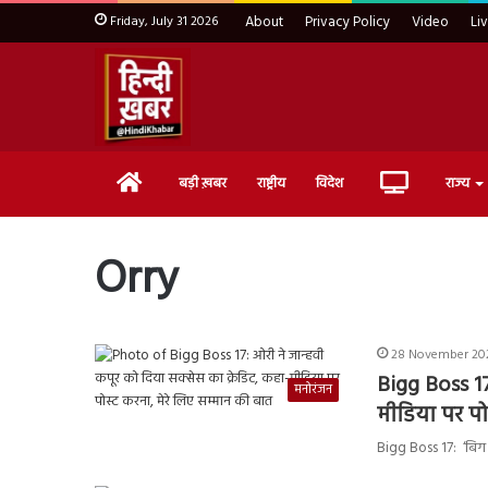
Friday, July 31 2026
About
Privacy Policy
Video
Li
Home
Live
बड़ी ख़बर
राष्ट्रीय
विदेश
राज्य
TV
Orry
28 November 202
Bigg Boss 17
मनोरंजन
मीडिया पर पो
Bigg Boss 17: ‘बिग 