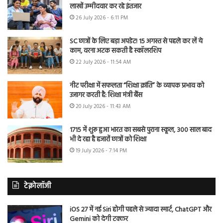
लाखों उम्मीदवार कर रहे इंतजार
26 July 2026 - 6:11 PM
SC छात्रों के लिए बड़ा अपडेट! 15 अगस्त से पहले कर लें ये
काम, वरना अटक सकती है स्कॉलरशिप
22 July 2026 - 11:54 AM
नीट परीक्षा में सफलता “शिक्षा क्रांति” के व्यापक प्रभाव को
उजागर करती है: शिक्षा मंत्री बैंस
20 July 2026 - 11:43 AM
1715 में शुरू हुआ भारत का सबसे पुराना स्कूल, 300 साल बाद
भी दे रहा है हजारों छात्रों को शिक्षा
19 July 2026 - 7:14 PM
टेक्नोलॉजी
iOS 27 में नई Siri होगी पहले से ज्यादा स्मार्ट, ChatGPT और
Gemini को देगी टक्कर