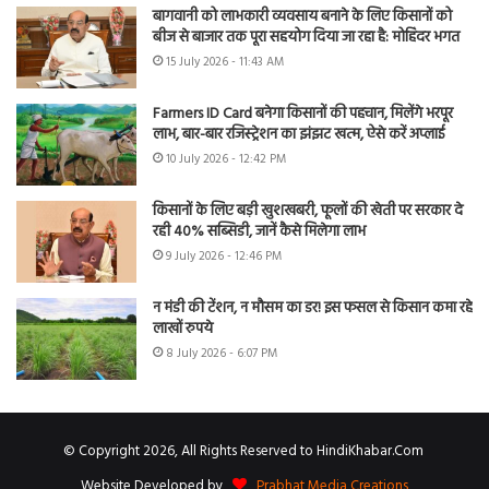
बागवानी को लाभकारी व्यवसाय बनाने के लिए किसानों को
बीज से बाजार तक पूरा सहयोग दिया जा रहा है: मोहिंदर भगत
15 July 2026 - 11:43 AM
Farmers ID Card बनेगा किसानों की पहचान, मिलेंगे भरपूर
लाभ, बार-बार रजिस्ट्रेशन का झंझट खत्म, ऐसे करें अप्लाई
10 July 2026 - 12:42 PM
किसानों के लिए बड़ी खुशखबरी, फूलों की खेती पर सरकार दे
रही 40% सब्सिडी, जानें कैसे मिलेगा लाभ
9 July 2026 - 12:46 PM
न मंडी की टेंशन, न मौसम का डर! इस फसल से किसान कमा रहे
लाखों रुपये
8 July 2026 - 6:07 PM
© Copyright 2026, All Rights Reserved to HindiKhabar.Com
Website Developed by
Prabhat Media Creations