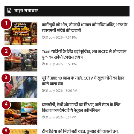
ताज़ा समाचार
कहीं चूहों को भोग, तो कहीं भगवान को मदिरा अर्पित, भारत के
रहस्यमयी मंदिरों की कहानी
31 July 2026 - 7:54 PM
Train यात्रियों के लिए बड़ी सुविधा, अब IRCTC से ऑनलाइन
बुक कर सकेंगे एक्सेस लगेज
31 July 2026 - 6:59 PM
चूहे ने उड़ाए 10 लाख के गहने, CCTV में खुला चोरी का हैरान
करने वाला राज
31 July 2026 - 6:26 PM
दालचीनी, मेथी और हल्दी का मिश्रण, जानें सेहत के लिए
कितना फायदेमंद है ये नेचुरल कॉम्बिनेशन
31 July 2026 - 5:57 PM
टीम इंडिया को मिली बड़ी राहत, बुमराह की वापसी तय,