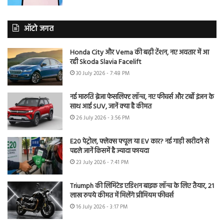
ऑटो जगत
Honda City और Verna की बढ़ी टेंशन, नए अवतार में आ
रही Skoda Slavia Facelift
30 July 2026 - 7:48 PM
नई मारुति ब्रेजा फेसलिफ्ट लॉन्च, नए फीचर्स और टर्बो इंजन के
साथ आई SUV, जानें क्या है कीमत
26 July 2026 - 3:56 PM
E20 पेट्रोल, फ्लेक्स फ्यूल या EV कार? नई गाड़ी खरीदने से
पहले जानें किसमें है ज्यादा फायदा
23 July 2026 - 7:41 PM
Triumph की लिमिटेड एडिशन बाइक लॉन्च के लिए तैयार, 21
लाख रुपये कीमत में मिलेंगे प्रीमियम फीचर्स
16 July 2026 - 3:17 PM