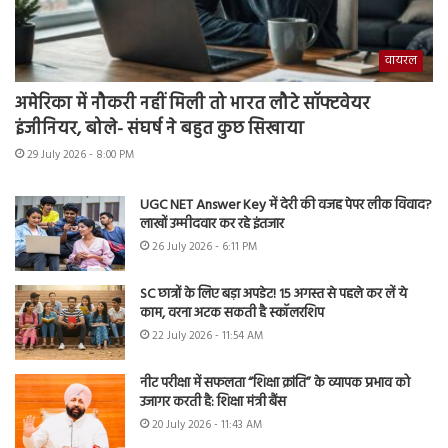
वायरल
अमेरिका में नौकरी नहीं मिली तो भारत लौटे सॉफ्टवेयर
इंजीनियर, बोले- संघर्ष ने बहुत कुछ सिखाया
29 July 2026 - 8:00 PM
UGC NET Answer Key में देरी की वजह पेपर लीक विवाद?
लाखों उम्मीदवार कर रहे इंतजार
26 July 2026 - 6:11 PM
SC छात्रों के लिए बड़ा अपडेट! 15 अगस्त से पहले कर लें ये
काम, वरना अटक सकती है स्कॉलरशिप
22 July 2026 - 11:54 AM
नीट परीक्षा में सफलता “शिक्षा क्रांति” के व्यापक प्रभाव को
उजागर करती है: शिक्षा मंत्री बैंस
20 July 2026 - 11:43 AM